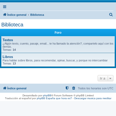
B
Índice general
Biblioteca
u
Biblioteca
s
Foro
c
a
Textos
¿Algún texto, cuento, pasaje, email... te ha llamado la atención?, compartelo aquí con los
r
demás.
Temas:
14
Libros
Para hablar sobre libros, para recomendar, opinar, buscar, y porque no intercambiar
Temas:
13
Ir a
Índice general
Todos los horarios son
UTC
Desarrollado por
phpBB
® Forum Software © phpBB Limited
Traducción al español por
phpBB España
que hora es?
-
Descargar musica para meditar