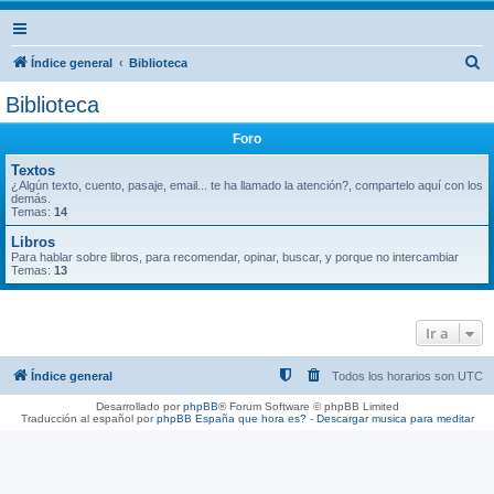
B
Índice general
Biblioteca
u
Biblioteca
s
Foro
c
a
Textos
¿Algún texto, cuento, pasaje, email... te ha llamado la atención?, compartelo aquí con los
r
demás.
Temas:
14
Libros
Para hablar sobre libros, para recomendar, opinar, buscar, y porque no intercambiar
Temas:
13
Ir a
Índice general
Todos los horarios son
UTC
Desarrollado por
phpBB
® Forum Software © phpBB Limited
Traducción al español por
phpBB España
que hora es?
-
Descargar musica para meditar