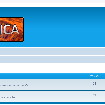
TEMAS
14
artelo aquí con los demás.
13
o intercambiar