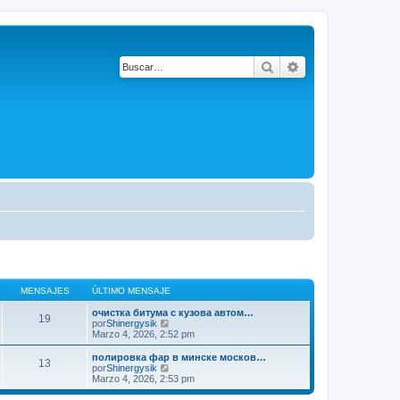
Buscar
Búsqueda avanza
MENSAJES
ÚLTIMO MENSAJE
очистка битума с кузова автом…
19
V
por
Shinergysik
e
Marzo 4, 2026, 2:52 pm
r
ú
полировка фар в минске москов…
13
l
V
por
Shinergysik
t
e
Marzo 4, 2026, 2:53 pm
i
r
m
ú