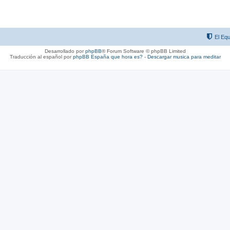
El Equ
Desarrollado por
phpBB
® Forum Software © phpBB Limited
Traducción al español por
phpBB España
que hora es?
-
Descargar musica para meditar