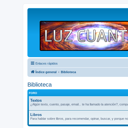
Enlaces rápidos
Índice general
Biblioteca
Biblioteca
FORO
Textos
¿Algún texto, cuento, pasaje, email... te ha llamado la atención?, comp
Libros
Para hablar sobre libros, para recomendar, opinar, buscar, y porque n