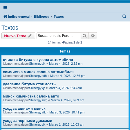
B
Índice general
Biblioteca
Textos
u
Textos
s
Buscar
Búsqueda avanzad
Nuevo Tema
c
14 temas •Página
1
de
1
a
Temas
r
очистка битума с кузова автомобиля
Último mensajepor
Shinergysik
«
Marzo 4, 2026, 2:52 pm
химчистка минск салона автомобиля
Último mensajepor
Shinergyodh
«
Marzo 4, 2026, 12:56 pm
удаление битума стоимость
Último mensajepor
Shinergyxjr
«
Marzo 4, 2026, 9:43 am
минск химчистка салона авто
Último mensajepor
Shinergyswg
«
Marzo 4, 2026, 6:09 am
уход за шинами минск
Último mensajepor
Shinergyvtk
«
Marzo 3, 2026, 10:41 pm
уход за черными дисками
Último mensajepor
Shinergysik
«
Marzo 1, 2026, 12:03 am