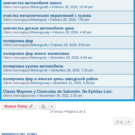
химчистка автомобиля минск
Último mensajepor
Shinergyodh
«
Febrero 28, 2026, 10:34 pm
очистка металлических вкраплений с кузова
Último mensajepor
Shinergyxjr
«
Febrero 28, 2026, 7:56 pm
химчистка дисков автомобиля цена
Último mensajepor
Shinergyswg
«
Febrero 28, 2026, 4:48 pm
полировка фар
Último mensajepor
Shinergyvtk
«
Febrero 28, 2026, 9:55 am
полировка фар минск малиновка
Último mensajepor
Shinergyxjr
«
Diciembre 29, 2025, 6:34 am
полировка кузова автомобиля
Último mensajepor
Shinergyvtk
«
Diciembre 28, 2025, 7:25 pm
полировка фар в минске цены заводской район
Último mensajepor
Shinergyswg
«
Diciembre 22, 2025, 9:39 pm
Claves Mayores y Claviculas de Salomón. De Ephilas Levi.
Último mensajepor
xtro
«
Noviembre 26, 2011, 2:25 am
Nuevo Tema
14 temas •Página
1
de
1
Ir a
PERMISOS DEL FORO