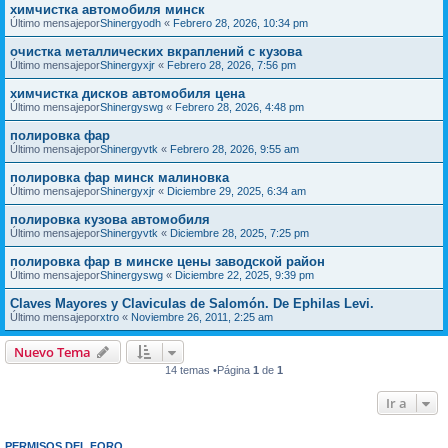
химчистка автомобиля минск
Último mensajepor
Shinergyodh
«
Febrero 28, 2026, 10:34 pm
очистка металлических вкраплений с кузова
Último mensajepor
Shinergyxjr
«
Febrero 28, 2026, 7:56 pm
химчистка дисков автомобиля цена
Último mensajepor
Shinergyswg
«
Febrero 28, 2026, 4:48 pm
полировка фар
Último mensajepor
Shinergyvtk
«
Febrero 28, 2026, 9:55 am
полировка фар минск малиновка
Último mensajepor
Shinergyxjr
«
Diciembre 29, 2025, 6:34 am
полировка кузова автомобиля
Último mensajepor
Shinergyvtk
«
Diciembre 28, 2025, 7:25 pm
полировка фар в минске цены заводской район
Último mensajepor
Shinergyswg
«
Diciembre 22, 2025, 9:39 pm
Claves Mayores y Claviculas de Salomón. De Ephilas Levi.
Último mensajepor
xtro
«
Noviembre 26, 2011, 2:25 am
Nuevo Tema
14 temas •Página
1
de
1
Ir a
PERMISOS DEL FORO