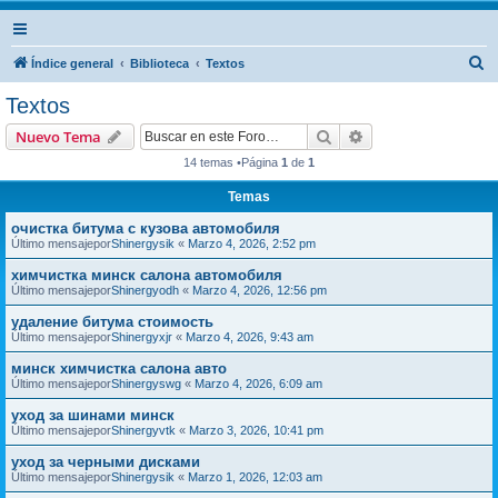
B
Índice general
Biblioteca
Textos
u
Textos
s
Buscar
Búsqueda avanzad
Nuevo Tema
c
14 temas •Página
1
de
1
a
Temas
r
очистка битума с кузова автомобиля
Último mensajepor
Shinergysik
«
Marzo 4, 2026, 2:52 pm
химчистка минск салона автомобиля
Último mensajepor
Shinergyodh
«
Marzo 4, 2026, 12:56 pm
удаление битума стоимость
Último mensajepor
Shinergyxjr
«
Marzo 4, 2026, 9:43 am
минск химчистка салона авто
Último mensajepor
Shinergyswg
«
Marzo 4, 2026, 6:09 am
уход за шинами минск
Último mensajepor
Shinergyvtk
«
Marzo 3, 2026, 10:41 pm
уход за черными дисками
Último mensajepor
Shinergysik
«
Marzo 1, 2026, 12:03 am