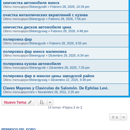
химчистка автомобиля минск
Último mensajepor
Shinergyodh
«
Febrero 28, 2026, 10:34 pm
очистка металлических вкраплений с кузова
Último mensajepor
Shinergyxjr
«
Febrero 28, 2026, 7:56 pm
химчистка дисков автомобиля цена
Último mensajepor
Shinergyswg
«
Febrero 28, 2026, 4:48 pm
полировка фар
Último mensajepor
Shinergyvtk
«
Febrero 28, 2026, 9:55 am
полировка фар минск малиновка
Último mensajepor
Shinergyxjr
«
Diciembre 29, 2025, 6:34 am
полировка кузова автомобиля
Último mensajepor
Shinergyvtk
«
Diciembre 28, 2025, 7:25 pm
полировка фар в минске цены заводской район
Último mensajepor
Shinergyswg
«
Diciembre 22, 2025, 9:39 pm
Claves Mayores y Claviculas de Salomón. De Ephilas Levi.
Último mensajepor
xtro
«
Noviembre 26, 2011, 2:25 am
Nuevo Tema
14 temas •Página
1
de
1
Ir a
PERMISOS DEL FORO