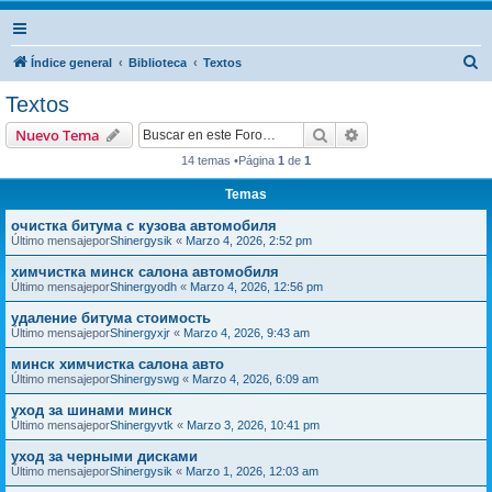
B
Índice general
Biblioteca
Textos
u
Textos
s
Buscar
Búsqueda avanzad
Nuevo Tema
c
14 temas •Página
1
de
1
a
Temas
r
очистка битума с кузова автомобиля
Último mensajepor
Shinergysik
«
Marzo 4, 2026, 2:52 pm
химчистка минск салона автомобиля
Último mensajepor
Shinergyodh
«
Marzo 4, 2026, 12:56 pm
удаление битума стоимость
Último mensajepor
Shinergyxjr
«
Marzo 4, 2026, 9:43 am
минск химчистка салона авто
Último mensajepor
Shinergyswg
«
Marzo 4, 2026, 6:09 am
уход за шинами минск
Último mensajepor
Shinergyvtk
«
Marzo 3, 2026, 10:41 pm
уход за черными дисками
Último mensajepor
Shinergysik
«
Marzo 1, 2026, 12:03 am