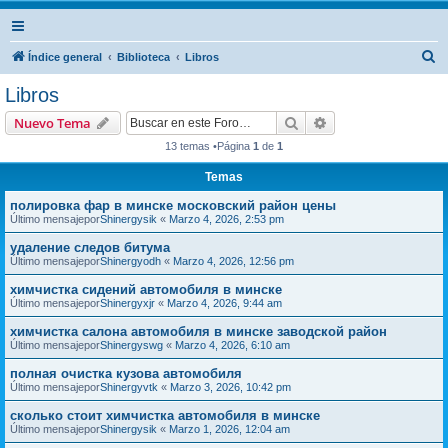
B
Índice general
Biblioteca
Libros
u
Libros
s
Buscar
Búsqueda avanzad
Nuevo Tema
c
13 temas •Página
1
de
1
a
Temas
r
полировка фар в минске московский район цены
Último mensajepor
Shinergysik
«
Marzo 4, 2026, 2:53 pm
удаление следов битума
Último mensajepor
Shinergyodh
«
Marzo 4, 2026, 12:56 pm
химчистка сидений автомобиля в минске
Último mensajepor
Shinergyxjr
«
Marzo 4, 2026, 9:44 am
химчистка салона автомобиля в минске заводской район
Último mensajepor
Shinergyswg
«
Marzo 4, 2026, 6:10 am
полная очистка кузова автомобиля
Último mensajepor
Shinergyvtk
«
Marzo 3, 2026, 10:42 pm
сколько стоит химчистка автомобиля в минске
Último mensajepor
Shinergysik
«
Marzo 1, 2026, 12:04 am