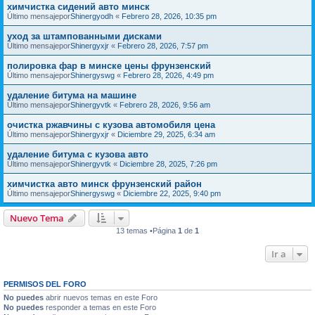
химчистка сидений авто минск
Último mensajepor
Shinergyodh
«
Febrero 28, 2026, 10:35 pm
уход за штампованными дисками
Último mensajepor
Shinergyxjr
«
Febrero 28, 2026, 7:57 pm
полировка фар в минске цены фрунзенский
Último mensajepor
Shinergyswg
«
Febrero 28, 2026, 4:49 pm
удаление битума на машине
Último mensajepor
Shinergyvtk
«
Febrero 28, 2026, 9:56 am
очистка ржавчины с кузова автомобиля цена
Último mensajepor
Shinergyxjr
«
Diciembre 29, 2025, 6:34 am
удаление битума с кузова авто
Último mensajepor
Shinergyvtk
«
Diciembre 28, 2025, 7:26 pm
химчистка авто минск фрунзенский район
Último mensajepor
Shinergyswg
«
Diciembre 22, 2025, 9:40 pm
Nuevo Tema
13 temas •Página
1
de
1
Ir a
PERMISOS DEL FORO
No puedes
abrir nuevos temas en este Foro
No puedes
responder a temas en este Foro