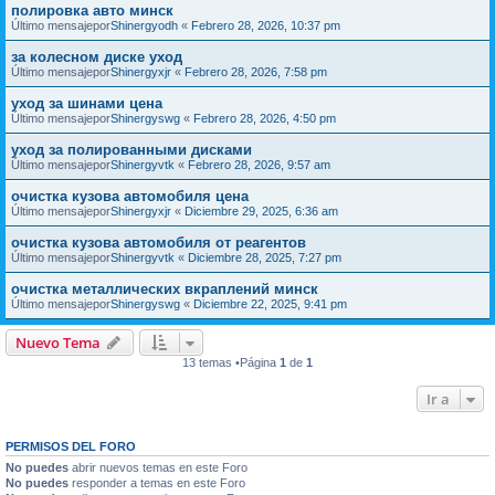
полировка авто минск
Último mensajepor
Shinergyodh
«
Febrero 28, 2026, 10:37 pm
за колесном диске уход
Último mensajepor
Shinergyxjr
«
Febrero 28, 2026, 7:58 pm
уход за шинами цена
Último mensajepor
Shinergyswg
«
Febrero 28, 2026, 4:50 pm
уход за полированными дисками
Último mensajepor
Shinergyvtk
«
Febrero 28, 2026, 9:57 am
очистка кузова автомобиля цена
Último mensajepor
Shinergyxjr
«
Diciembre 29, 2025, 6:36 am
очистка кузова автомобиля от реагентов
Último mensajepor
Shinergyvtk
«
Diciembre 28, 2025, 7:27 pm
очистка металлических вкраплений минск
Último mensajepor
Shinergyswg
«
Diciembre 22, 2025, 9:41 pm
Nuevo Tema
13 temas •Página
1
de
1
Ir a
PERMISOS DEL FORO
No puedes
abrir nuevos temas en este Foro
No puedes
responder a temas en este Foro