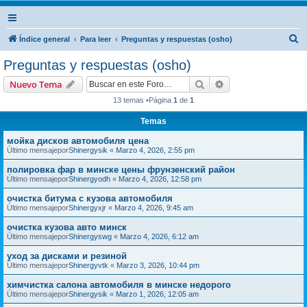
B
Índice general
Para leer
Preguntas y respuestas (osho)
u
Preguntas y respuestas (osho)
s
Buscar
Búsqueda avanzad
Nuevo Tema
c
13 temas •Página
1
de
1
a
Temas
r
мойка дисков автомобиля цена
Último mensajepor
Shinergysik
«
Marzo 4, 2026, 2:55 pm
полировка фар в минске цены фрунзенский район
Último mensajepor
Shinergyodh
«
Marzo 4, 2026, 12:58 pm
очистка битума с кузова автомобиля
Último mensajepor
Shinergyxjr
«
Marzo 4, 2026, 9:45 am
очистка кузова авто минск
Último mensajepor
Shinergyswg
«
Marzo 4, 2026, 6:12 am
уход за дисками и резиной
Último mensajepor
Shinergyvtk
«
Marzo 3, 2026, 10:44 pm
химчистка салона автомобиля в минске недорого
Último mensajepor
Shinergysik
«
Marzo 1, 2026, 12:05 am