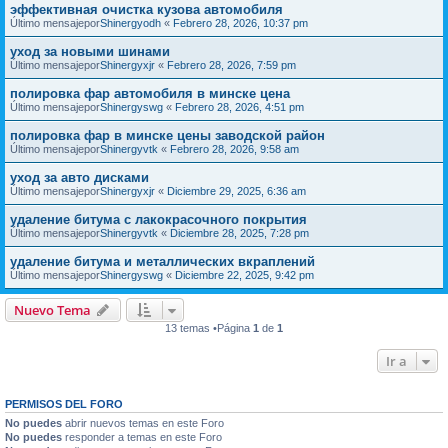
эффективная очистка кузова автомобиля
Último mensajepor
Shinergyodh
«
Febrero 28, 2026, 10:37 pm
уход за новыми шинами
Último mensajepor
Shinergyxjr
«
Febrero 28, 2026, 7:59 pm
полировка фар автомобиля в минске цена
Último mensajepor
Shinergyswg
«
Febrero 28, 2026, 4:51 pm
полировка фар в минске цены заводской район
Último mensajepor
Shinergyvtk
«
Febrero 28, 2026, 9:58 am
уход за авто дисками
Último mensajepor
Shinergyxjr
«
Diciembre 29, 2025, 6:36 am
удаление битума с лакокрасочного покрытия
Último mensajepor
Shinergyvtk
«
Diciembre 28, 2025, 7:28 pm
удаление битума и металлических вкраплений
Último mensajepor
Shinergyswg
«
Diciembre 22, 2025, 9:42 pm
Nuevo Tema
13 temas •Página
1
de
1
Ir a
PERMISOS DEL FORO
No puedes
abrir nuevos temas en este Foro
No puedes
responder a temas en este Foro