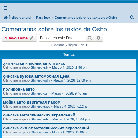
B
Índice general
Para leer
Comentarios sobre los textos de Osho
u
Comentarios sobre los textos de Osho
s
Buscar
Búsqueda avanzad
Nuevo Tema
c
13 temas •Página
1
de
1
a
Temas
r
химчистка и мойка авто минск
Último mensajepor
Shinergysik
«
Marzo 4, 2026, 2:56 pm
очистка кузова автомобиля цена
Último mensajepor
Shinergyodh
«
Marzo 4, 2026, 12:59 pm
полировка авто
Último mensajepor
Shinergyxjr
«
Marzo 4, 2026, 9:46 am
мойка авто двигателя паром
Último mensajepor
Shinergyswg
«
Marzo 4, 2026, 6:12 am
очистка металлических вкраплений
Último mensajepor
Shinergyvtk
«
Marzo 3, 2026, 10:44 pm
очистка лкп от металлических вкраплений
Último mensajepor
Shinergysik
«
Marzo 1, 2026, 12:06 am