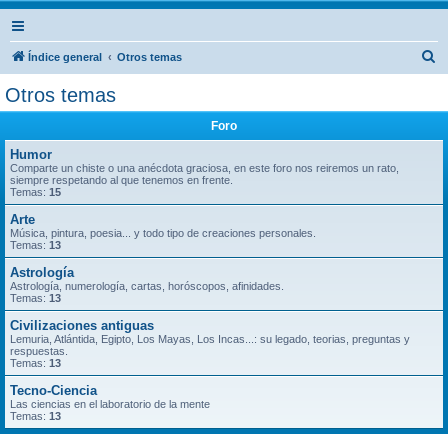
B
Índice general
Otros temas
u
Otros temas
s
Foro
c
a
Humor
Comparte un chiste o una anécdota graciosa, en este foro nos reiremos un rato,
r
siempre respetando al que tenemos en frente.
Temas:
15
Arte
Música, pintura, poesia... y todo tipo de creaciones personales.
Temas:
13
Astrología
Astrología, numerología, cartas, horóscopos, afinidades.
Temas:
13
Civilizaciones antiguas
Lemuria, Atlántida, Egipto, Los Mayas, Los Incas...: su legado, teorias, preguntas y
respuestas.
Temas:
13
Tecno-Ciencia
Las ciencias en el laboratorio de la mente
Temas:
13