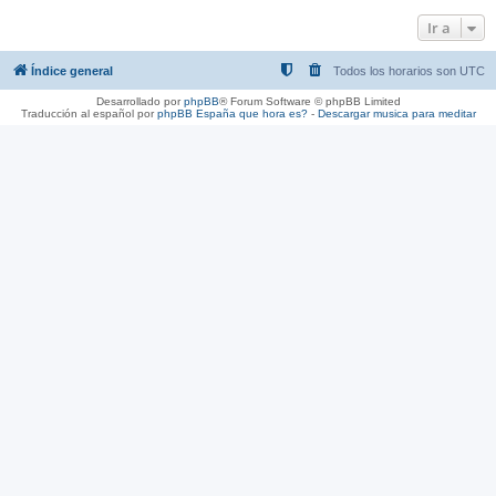
Ir a
Índice general
Todos los horarios son
UTC
Desarrollado por
phpBB
® Forum Software © phpBB Limited
Traducción al español por
phpBB España
que hora es?
-
Descargar musica para meditar