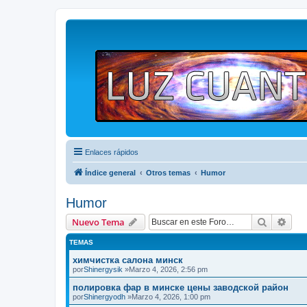
Enlaces rápidos
Índice general
Otros temas
Humor
Humor
Buscar
Bús
Nuevo Tema
TEMAS
химчистка салона минск
por
Shinergysik
»Marzo 4, 2026, 2:56 pm
полировка фар в минске цены заводской район
por
Shinergyodh
»Marzo 4, 2026, 1:00 pm