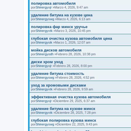
полировка автомобиля
por
Shinergyxjr
»Marzo 4, 2026, 9:47 am
удаление битума на кузове цена
por
Shinergyswg
»Marzo 4, 2026, 6:13 am
полировка фар минск уручье
por
Shinergyvtk
»Marzo 3, 2026, 10:45 pm
глубокая очистка кузова автомобиля цена
por
Shinergysik
»Marzo 1, 2026, 12:07 am
мойка дисков автомобиля
por
Shinergyodh
»Febrero 28, 2026, 10:38 pm
диски хром уход
por
Shinergyxjr
»Febrero 28, 2026, 8:00 pm
удаление битума стоимость
por
Shinergyswg
»Febrero 28, 2026, 4:52 pm
уход за хромовыми дисками
por
Shinergyvtk
»Febrero 28, 2026, 9:59 am
эффективная очистка кузова автомобиля
por
Shinergyxjr
»Diciembre 29, 2025, 6:37 am
удаление битума на кузове минск
por
Shinergyvtk
»Diciembre 28, 2025, 7:28 pm
глубокая полировка кузова минск
por
Shinergyswg
»Diciembre 22, 2025, 9:43 pm