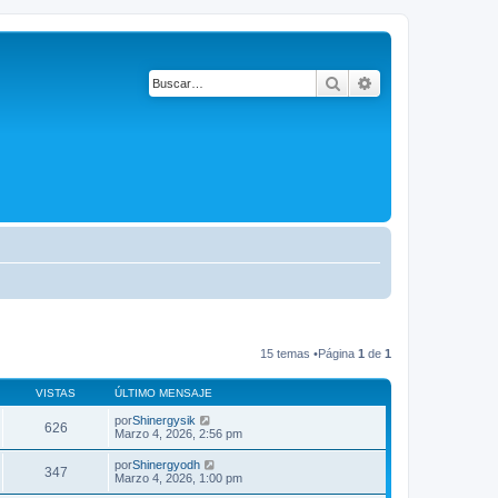
Buscar
Búsqueda avanza
15 temas •Página
1
de
1
VISTAS
ÚLTIMO MENSAJE
por
Shinergysik
626
Marzo 4, 2026, 2:56 pm
por
Shinergyodh
347
Marzo 4, 2026, 1:00 pm