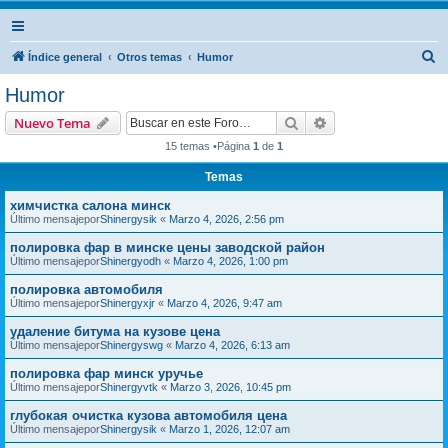
B
Índice general
Otros temas
Humor
u
Humor
s
Buscar
Búsqueda avanzad
Nuevo Tema
c
15 temas •Página
1
de
1
a
Temas
r
химчистка салона минск
Último mensajepor
Shinergysik
«
Marzo 4, 2026, 2:56 pm
полировка фар в минске цены заводской район
Último mensajepor
Shinergyodh
«
Marzo 4, 2026, 1:00 pm
полировка автомобиля
Último mensajepor
Shinergyxjr
«
Marzo 4, 2026, 9:47 am
удаление битума на кузове цена
Último mensajepor
Shinergyswg
«
Marzo 4, 2026, 6:13 am
полировка фар минск уручье
Último mensajepor
Shinergyvtk
«
Marzo 3, 2026, 10:45 pm
глубокая очистка кузова автомобиля цена
Último mensajepor
Shinergysik
«
Marzo 1, 2026, 12:07 am