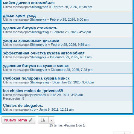
мойка дисков автомобиля
Último mensajepor
Shinergyodh
«
Febrero 28, 2026, 10:38 pm
диски хром уход
Último mensajepor
Shinergyxjr
«
Febrero 28, 2026, 8:00 pm
удаление битума стоимость
Último mensajepor
Shinergyswg
«
Febrero 28, 2026, 4:52 pm
уход за хромовыми дисками
Último mensajepor
Shinergyvtk
«
Febrero 28, 2026, 9:59 am
эффективная очистка кузова автомобиля
Último mensajepor
Shinergyxjr
«
Diciembre 29, 2025, 6:37 am
удаление битума на кузове минск
Último mensajepor
Shinergyvtk
«
Diciembre 28, 2025, 7:28 pm
глубокая полировка кузова минск
Último mensajepor
Shinergyswg
«
Diciembre 22, 2025, 9:43 pm
los chistes malos de jpriveras89
Último mensajepor
jpriveras89
«
Julio 29, 2011, 3:38 am
Respuestas:
5
Chistes de abogados.
Último mensajepor
xtro
«
Junio 8, 2011, 12:21 am
Nuevo Tema
15 temas •Página
1
de
1