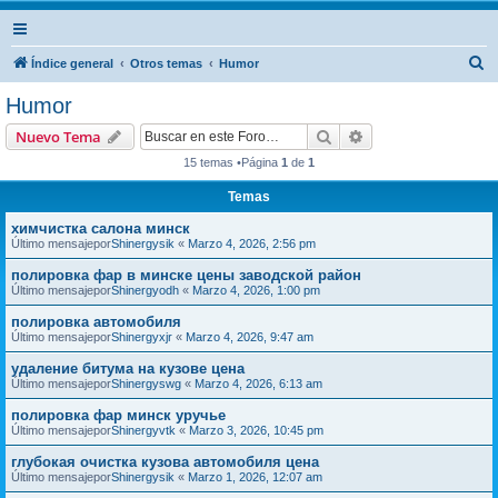
B
Índice general
Otros temas
Humor
u
Humor
s
Buscar
Búsqueda avanzad
Nuevo Tema
c
15 temas •Página
1
de
1
a
Temas
r
химчистка салона минск
Último mensajepor
Shinergysik
«
Marzo 4, 2026, 2:56 pm
полировка фар в минске цены заводской район
Último mensajepor
Shinergyodh
«
Marzo 4, 2026, 1:00 pm
полировка автомобиля
Último mensajepor
Shinergyxjr
«
Marzo 4, 2026, 9:47 am
удаление битума на кузове цена
Último mensajepor
Shinergyswg
«
Marzo 4, 2026, 6:13 am
полировка фар минск уручье
Último mensajepor
Shinergyvtk
«
Marzo 3, 2026, 10:45 pm
глубокая очистка кузова автомобиля цена
Último mensajepor
Shinergysik
«
Marzo 1, 2026, 12:07 am