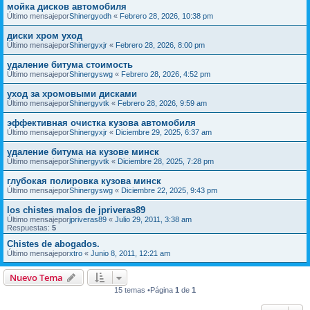
мойка дисков автомобиля
Último mensajepor
Shinergyodh
«
Febrero 28, 2026, 10:38 pm
диски хром уход
Último mensajepor
Shinergyxjr
«
Febrero 28, 2026, 8:00 pm
удаление битума стоимость
Último mensajepor
Shinergyswg
«
Febrero 28, 2026, 4:52 pm
уход за хромовыми дисками
Último mensajepor
Shinergyvtk
«
Febrero 28, 2026, 9:59 am
эффективная очистка кузова автомобиля
Último mensajepor
Shinergyxjr
«
Diciembre 29, 2025, 6:37 am
удаление битума на кузове минск
Último mensajepor
Shinergyvtk
«
Diciembre 28, 2025, 7:28 pm
глубокая полировка кузова минск
Último mensajepor
Shinergyswg
«
Diciembre 22, 2025, 9:43 pm
los chistes malos de jpriveras89
Último mensajepor
jpriveras89
«
Julio 29, 2011, 3:38 am
Respuestas:
5
Chistes de abogados.
Último mensajepor
xtro
«
Junio 8, 2011, 12:21 am
Nuevo Tema
15 temas •Página
1
de
1