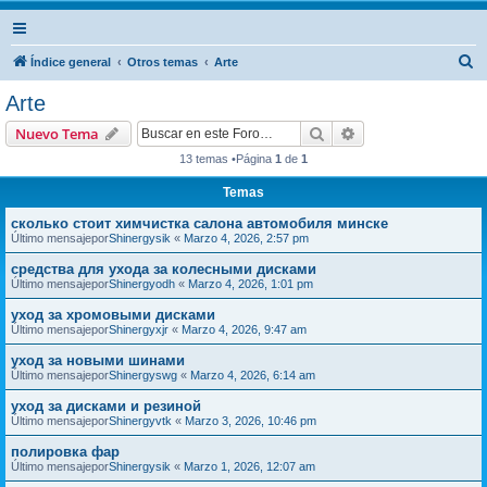
B
Índice general
Otros temas
Arte
u
Arte
s
Buscar
Búsqueda avanzad
Nuevo Tema
c
13 temas •Página
1
de
1
a
Temas
r
сколько стоит химчистка салона автомобиля минске
Último mensajepor
Shinergysik
«
Marzo 4, 2026, 2:57 pm
средства для ухода за колесными дисками
Último mensajepor
Shinergyodh
«
Marzo 4, 2026, 1:01 pm
уход за хромовыми дисками
Último mensajepor
Shinergyxjr
«
Marzo 4, 2026, 9:47 am
уход за новыми шинами
Último mensajepor
Shinergyswg
«
Marzo 4, 2026, 6:14 am
уход за дисками и резиной
Último mensajepor
Shinergyvtk
«
Marzo 3, 2026, 10:46 pm
полировка фар
Último mensajepor
Shinergysik
«
Marzo 1, 2026, 12:07 am