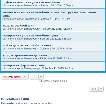
глубокая очистка кузова автомобиля
Último mensajepor
Shinergyodh
«
Febrero 28, 2026, 10:39 pm
химчистка салона автомобиля в минске фрунзенский район
цены
Último mensajepor
Shinergyxjr
«
Febrero 28, 2026, 8:01 pm
уход за резиной шин
Último mensajepor
Shinergyswg
«
Febrero 28, 2026, 4:52 pm
полировка кузова автомобиля цена
Último mensajepor
Shinergyvtk
«
Febrero 28, 2026, 9:59 am
мойка дисков автомобиля цена
Último mensajepor
Shinergyxjr
«
Diciembre 29, 2025, 6:38 am
уход за хромовыми дисками
Último mensajepor
Shinergyvtk
«
Diciembre 28, 2025, 7:29 pm
полировка фар минск цена
Último mensajepor
Shinergyswg
«
Diciembre 22, 2025, 9:43 pm
Nuevo Tema
13 temas •Página
1
de
1
Ir a
PERMISOS DEL FORO
No puedes
abrir nuevos temas en este Foro