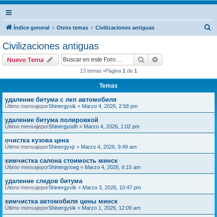
B
Índice general
Otros temas
Civilizaciones antiguas
u
Civilizaciones antiguas
s
Buscar
Búsqueda avanzad
Nuevo Tema
c
13 temas •Página
1
de
1
a
Temas
r
удаление битума с лкп автомобиля
Último mensajepor
Shinergysik
«
Marzo 4, 2026, 2:58 pm
удаление битума полировкой
Último mensajepor
Shinergyodh
«
Marzo 4, 2026, 1:02 pm
очистка кузова цена
Último mensajepor
Shinergyxjr
«
Marzo 4, 2026, 9:49 am
химчистка салона стоимость минск
Último mensajepor
Shinergyswg
«
Marzo 4, 2026, 6:15 am
удаление следов битума
Último mensajepor
Shinergyvtk
«
Marzo 3, 2026, 10:47 pm
химчистка автомобиля цены минск
Último mensajepor
Shinergysik
«
Marzo 1, 2026, 12:09 am