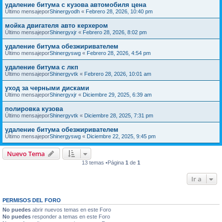
удаление битума с кузова автомобиля цена
Último mensajepor
Shinergyodh
«
Febrero 28, 2026, 10:40 pm
мойка двигателя авто керхером
Último mensajepor
Shinergyxjr
«
Febrero 28, 2026, 8:02 pm
удаление битума обезжиривателем
Último mensajepor
Shinergyswg
«
Febrero 28, 2026, 4:54 pm
удаление битума с лкп
Último mensajepor
Shinergyvtk
«
Febrero 28, 2026, 10:01 am
уход за черными дисками
Último mensajepor
Shinergyxjr
«
Diciembre 29, 2025, 6:39 am
полировка кузова
Último mensajepor
Shinergyvtk
«
Diciembre 28, 2025, 7:31 pm
удаление битума обезжиривателем
Último mensajepor
Shinergyswg
«
Diciembre 22, 2025, 9:45 pm
Nuevo Tema
13 temas •Página
1
de
1
Ir a
PERMISOS DEL FORO
No puedes
abrir nuevos temas en este Foro
No puedes
responder a temas en este Foro