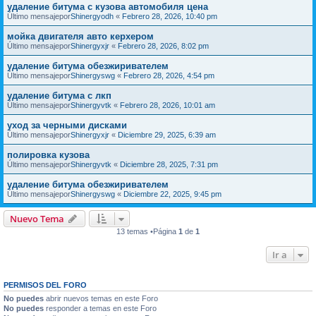
удаление битума с кузова автомобиля цена
Último mensajepor
Shinergyodh
«
Febrero 28, 2026, 10:40 pm
мойка двигателя авто керхером
Último mensajepor
Shinergyxjr
«
Febrero 28, 2026, 8:02 pm
удаление битума обезжиривателем
Último mensajepor
Shinergyswg
«
Febrero 28, 2026, 4:54 pm
удаление битума с лкп
Último mensajepor
Shinergyvtk
«
Febrero 28, 2026, 10:01 am
уход за черными дисками
Último mensajepor
Shinergyxjr
«
Diciembre 29, 2025, 6:39 am
полировка кузова
Último mensajepor
Shinergyvtk
«
Diciembre 28, 2025, 7:31 pm
удаление битума обезжиривателем
Último mensajepor
Shinergyswg
«
Diciembre 22, 2025, 9:45 pm
Nuevo Tema
13 temas •Página
1
de
1
Ir a
PERMISOS DEL FORO
No puedes
abrir nuevos temas en este Foro
No puedes
responder a temas en este Foro