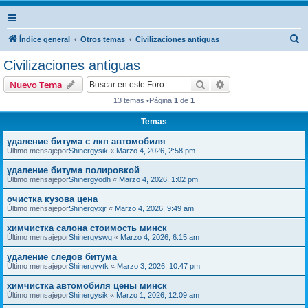
B
Índice general
Otros temas
Civilizaciones antiguas
u
Civilizaciones antiguas
s
Buscar
Búsqueda avanzad
Nuevo Tema
c
13 temas •Página
1
de
1
a
Temas
r
удаление битума с лкп автомобиля
Último mensajepor
Shinergysik
«
Marzo 4, 2026, 2:58 pm
удаление битума полировкой
Último mensajepor
Shinergyodh
«
Marzo 4, 2026, 1:02 pm
очистка кузова цена
Último mensajepor
Shinergyxjr
«
Marzo 4, 2026, 9:49 am
химчистка салона стоимость минск
Último mensajepor
Shinergyswg
«
Marzo 4, 2026, 6:15 am
удаление следов битума
Último mensajepor
Shinergyvtk
«
Marzo 3, 2026, 10:47 pm
химчистка автомобиля цены минск
Último mensajepor
Shinergysik
«
Marzo 1, 2026, 12:09 am