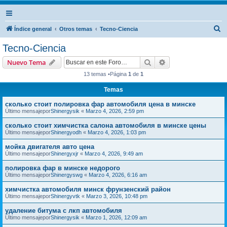
B
Índice general
Otros temas
Tecno-Ciencia
u
Tecno-Ciencia
s
Buscar
Búsqueda avanzad
Nuevo Tema
c
13 temas •Página
1
de
1
a
Temas
r
сколько стоит полировка фар автомобиля цена в минске
Último mensajepor
Shinergysik
«
Marzo 4, 2026, 2:59 pm
сколько стоит химчистка салона автомобиля в минске цены
Último mensajepor
Shinergyodh
«
Marzo 4, 2026, 1:03 pm
мойка двигателя авто цена
Último mensajepor
Shinergyxjr
«
Marzo 4, 2026, 9:49 am
полировка фар в минске недорого
Último mensajepor
Shinergyswg
«
Marzo 4, 2026, 6:16 am
химчистка автомобиля минск фрунзенский район
Último mensajepor
Shinergyvtk
«
Marzo 3, 2026, 10:48 pm
удаление битума с лкп автомобиля
Último mensajepor
Shinergysik
«
Marzo 1, 2026, 12:09 am