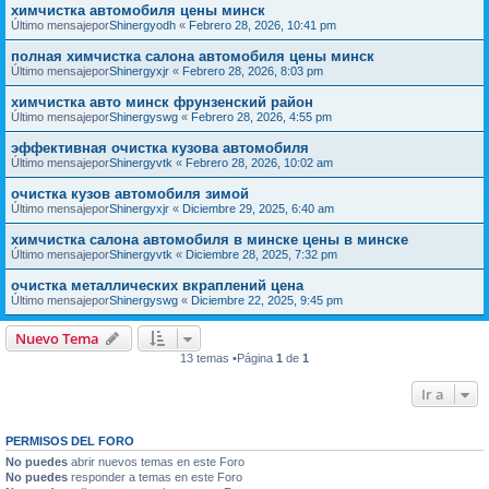
химчистка автомобиля цены минск
Último mensajepor
Shinergyodh
«
Febrero 28, 2026, 10:41 pm
полная химчистка салона автомобиля цены минск
Último mensajepor
Shinergyxjr
«
Febrero 28, 2026, 8:03 pm
химчистка авто минск фрунзенский район
Último mensajepor
Shinergyswg
«
Febrero 28, 2026, 4:55 pm
эффективная очистка кузова автомобиля
Último mensajepor
Shinergyvtk
«
Febrero 28, 2026, 10:02 am
очистка кузов автомобиля зимой
Último mensajepor
Shinergyxjr
«
Diciembre 29, 2025, 6:40 am
химчистка салона автомобиля в минске цены в минске
Último mensajepor
Shinergyvtk
«
Diciembre 28, 2025, 7:32 pm
очистка металлических вкраплений цена
Último mensajepor
Shinergyswg
«
Diciembre 22, 2025, 9:45 pm
Nuevo Tema
13 temas •Página
1
de
1
Ir a
PERMISOS DEL FORO
No puedes
abrir nuevos temas en este Foro
No puedes
responder a temas en este Foro