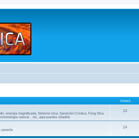
TEMAS
14
eiki, energía magnificada, Sistema Usui, Sanación Crística, Feng Shui,
metología natural... etc, aqui puedes añadirlo
14
s ponerla