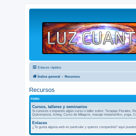
Enlaces rápidos
Índice general
Recursos
Recursos
FORO
Cursos, talleres y seminarios
Si conoces o impartes algún curso o taller sobre: Terapias Florales, R
Quiromancia, Iching, Curso de Milagros, masaje metamórfico, yoga, Cos
Enlaces
¿Te gusta alguna web en particular y quieres compartirla? aquí puede