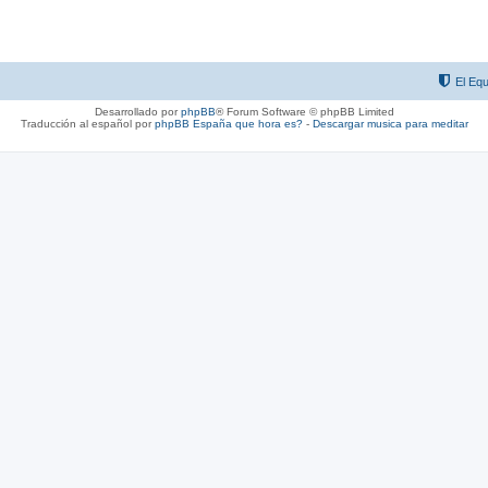
El Equ
Desarrollado por
phpBB
® Forum Software © phpBB Limited
Traducción al español por
phpBB España
que hora es?
-
Descargar musica para meditar