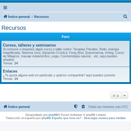
B
Índice general
Recursos
u
Recursos
s
Foro
c
a
Cursos, talleres y seminarios
Si conoces o impartes algún curso o taller sobre: Terapias Florales, Reiki, energía
r
magnificada, Sistema Usui, Sanación Crística, Feng Shui, Quiromancia, Iching, Curso
de Milagros, masaje metamórfico, yoga, Cosmetología natural... etc, aqui puedes
añadirlo
Temas:
14
Enlaces
¿Te gusta alguna web en particular y quieres compartirla? aquí puedes ponerla
Temas:
14
Ir a
Índice general
Todos los horarios son
UTC
Desarrollado por
phpBB
® Forum Software © phpBB Limited
Traducción al español por
phpBB España
que hora es?
-
Descargar musica para meditar