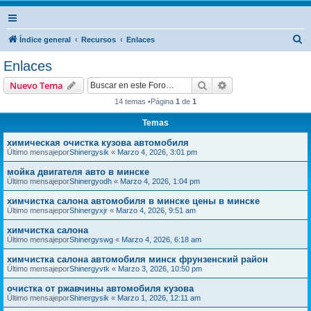
B
Índice general
Recursos
Enlaces
u
Enlaces
s
Buscar
Búsqueda avanzad
Nuevo Tema
c
14 temas •Página
1
de
1
a
Temas
r
химическая очистка кузова автомобиля
Último mensajepor
Shinergysik
«
Marzo 4, 2026, 3:01 pm
мойка двигателя авто в минске
Último mensajepor
Shinergyodh
«
Marzo 4, 2026, 1:04 pm
химчистка салона автомобиля в минске цены в минске
Último mensajepor
Shinergyxjr
«
Marzo 4, 2026, 9:51 am
химчистка салона
Último mensajepor
Shinergyswg
«
Marzo 4, 2026, 6:18 am
химчистка салона автомобиля минск фрунзенский район
Último mensajepor
Shinergyvtk
«
Marzo 3, 2026, 10:50 pm
очистка от ржавчины автомобиля кузова
Último mensajepor
Shinergysik
«
Marzo 1, 2026, 12:11 am