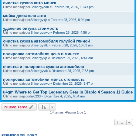
очистка кузова авто минск
Último mensajepor
Shinergyodh
«
Febrero 28, 2026, 10:43 pm
мойка двигателя авто
Último mensajepor
Shinergyxjr
«
Febrero 28, 2026, 8:04 pm
удаление битума стоимость
Último mensajepor
Shinergyswg
«
Febrero 28, 2026, 4:56 pm
очистка кузова автомобиля голубой глиной
Último mensajepor
Shinergyvtk
«
Febrero 28, 2026, 10:03 am
полировка автомобиля цена в минске
Último mensajepor
Shinergyxjr
«
Diciembre 29, 2025, 6:41 am
очистка и полировка кузова автомобиля
Último mensajepor
Shinergyvtk
«
Diciembre 28, 2025, 7:33 pm
полировка автомобиля минск стоимость
Último mensajepor
Shinergyswg
«
Diciembre 22, 2025, 9:47 pm
u4gm Where to Get Top Legendary Gear in Diablo 4 Season 11 Guide
Último mensajepor
lalo233
«
Diciembre 4, 2025, 6:34 am
Nuevo Tema
14 temas •Página
1
de
1
Ir a
PERMISOS DEL FORO