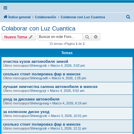
B
Índice general
Colaboración
Colaborar con Luz Cuantica
u
Colaborar con Luz Cuantica
s
Buscar
Búsqueda avanzad
Nuevo Tema
c
15 temas •Página
1
de
1
a
Temas
r
очистка кузов автомобиля зимой
Último mensajepor
Shinergysik
«
Marzo 4, 2026, 3:02 pm
сколько стоит полировка фар в минске
Último mensajepor
Shinergyodh
«
Marzo 4, 2026, 1:05 pm
лучшая химчистка салона автомобиля в минске
Último mensajepor
Shinergyxjr
«
Marzo 4, 2026, 9:52 am
уход за дисками автомобиля
Último mensajepor
Shinergyswg
«
Marzo 4, 2026, 6:19 am
за колесном диске уход
Último mensajepor
Shinergyvtk
«
Marzo 3, 2026, 10:51 pm
сколько стоит полировка фар в минске
Último mensajepor
Shinergysik
«
Marzo 1, 2026, 12:11 am