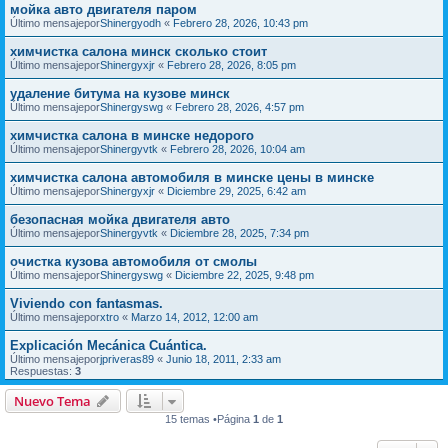
мойка авто двигателя паром
Último mensajepor
Shinergyodh
«
Febrero 28, 2026, 10:43 pm
химчистка салона минск сколько стоит
Último mensajepor
Shinergyxjr
«
Febrero 28, 2026, 8:05 pm
удаление битума на кузове минск
Último mensajepor
Shinergyswg
«
Febrero 28, 2026, 4:57 pm
химчистка салона в минске недорого
Último mensajepor
Shinergyvtk
«
Febrero 28, 2026, 10:04 am
химчистка салона автомобиля в минске цены в минске
Último mensajepor
Shinergyxjr
«
Diciembre 29, 2025, 6:42 am
безопасная мойка двигателя авто
Último mensajepor
Shinergyvtk
«
Diciembre 28, 2025, 7:34 pm
очистка кузова автомобиля от смолы
Último mensajepor
Shinergyswg
«
Diciembre 22, 2025, 9:48 pm
Viviendo con fantasmas.
Último mensajepor
xtro
«
Marzo 14, 2012, 12:00 am
Explicación Mecánica Cuántica.
Último mensajepor
jpriveras89
«
Junio 18, 2011, 2:33 am
Respuestas:
3
Nuevo Tema
15 temas •Página
1
de
1