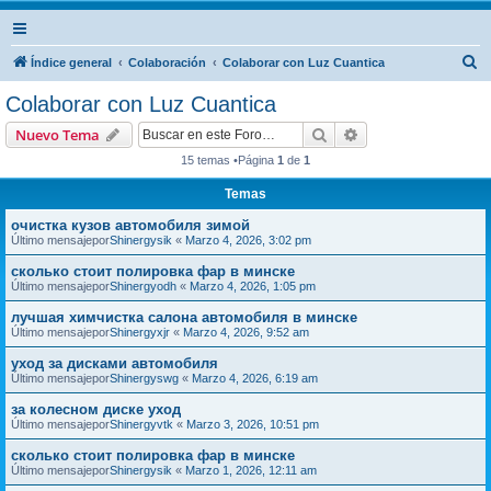
B
Índice general
Colaboración
Colaborar con Luz Cuantica
u
Colaborar con Luz Cuantica
s
Buscar
Búsqueda avanzad
Nuevo Tema
c
15 temas •Página
1
de
1
a
Temas
r
очистка кузов автомобиля зимой
Último mensajepor
Shinergysik
«
Marzo 4, 2026, 3:02 pm
сколько стоит полировка фар в минске
Último mensajepor
Shinergyodh
«
Marzo 4, 2026, 1:05 pm
лучшая химчистка салона автомобиля в минске
Último mensajepor
Shinergyxjr
«
Marzo 4, 2026, 9:52 am
уход за дисками автомобиля
Último mensajepor
Shinergyswg
«
Marzo 4, 2026, 6:19 am
за колесном диске уход
Último mensajepor
Shinergyvtk
«
Marzo 3, 2026, 10:51 pm
сколько стоит полировка фар в минске
Último mensajepor
Shinergysik
«
Marzo 1, 2026, 12:11 am