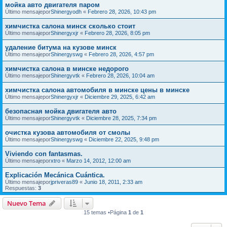
мойка авто двигателя паром
Último mensajepor
Shinergyodh
«
Febrero 28, 2026, 10:43 pm
химчистка салона минск сколько стоит
Último mensajepor
Shinergyxjr
«
Febrero 28, 2026, 8:05 pm
удаление битума на кузове минск
Último mensajepor
Shinergyswg
«
Febrero 28, 2026, 4:57 pm
химчистка салона в минске недорого
Último mensajepor
Shinergyvtk
«
Febrero 28, 2026, 10:04 am
химчистка салона автомобиля в минске цены в минске
Último mensajepor
Shinergyxjr
«
Diciembre 29, 2025, 6:42 am
безопасная мойка двигателя авто
Último mensajepor
Shinergyvtk
«
Diciembre 28, 2025, 7:34 pm
очистка кузова автомобиля от смолы
Último mensajepor
Shinergyswg
«
Diciembre 22, 2025, 9:48 pm
Viviendo con fantasmas.
Último mensajepor
xtro
«
Marzo 14, 2012, 12:00 am
Explicación Mecánica Cuántica.
Último mensajepor
jpriveras89
«
Junio 18, 2011, 2:33 am
Respuestas:
3
Nuevo Tema
15 temas •Página
1
de
1