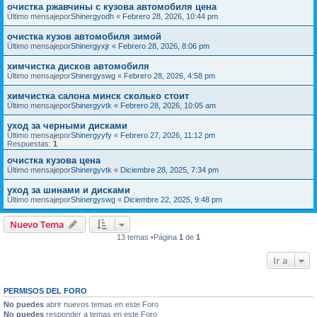
очистка ржавчины с кузова автомобиля цена
Último mensajepor
Shinergyodh
«
Febrero 28, 2026, 10:44 pm
очистка кузов автомобиля зимой
Último mensajepor
Shinergyxjr
«
Febrero 28, 2026, 8:06 pm
химчистка дисков автомобиля
Último mensajepor
Shinergyswg
«
Febrero 28, 2026, 4:58 pm
химчистка салона минск сколько стоит
Último mensajepor
Shinergyvtk
«
Febrero 28, 2026, 10:05 am
уход за черными дисками
Último mensajepor
Shinergyyfy
«
Febrero 27, 2026, 11:12 pm
Respuestas:
1
очистка кузова цена
Último mensajepor
Shinergyvtk
«
Diciembre 28, 2025, 7:34 pm
уход за шинами и дисками
Último mensajepor
Shinergyswg
«
Diciembre 22, 2025, 9:48 pm
Nuevo Tema
13 temas •Página
1
de
1
Ir a
PERMISOS DEL FORO
No puedes
abrir nuevos temas en este Foro
No puedes
responder a temas en este Foro