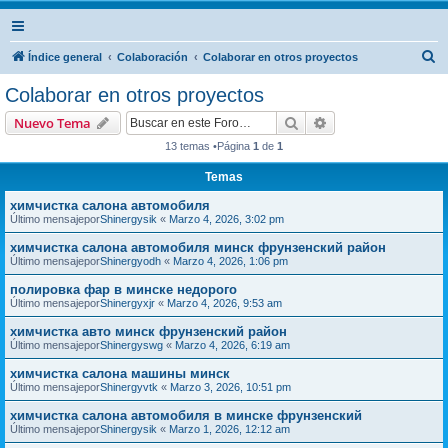
B
Índice general
Colaboración
Colaborar en otros proyectos
u
Colaborar en otros proyectos
s
Buscar
Búsqueda avanzad
Nuevo Tema
c
13 temas •Página
1
de
1
a
Temas
r
химчистка салона автомобиля
Último mensajepor
Shinergysik
«
Marzo 4, 2026, 3:02 pm
химчистка салона автомобиля минск фрунзенский район
Último mensajepor
Shinergyodh
«
Marzo 4, 2026, 1:06 pm
полировка фар в минске недорого
Último mensajepor
Shinergyxjr
«
Marzo 4, 2026, 9:53 am
химчистка авто минск фрунзенский район
Último mensajepor
Shinergyswg
«
Marzo 4, 2026, 6:19 am
химчистка салона машины минск
Último mensajepor
Shinergyvtk
«
Marzo 3, 2026, 10:51 pm
химчистка салона автомобиля в минске фрунзенский
Último mensajepor
Shinergysik
«
Marzo 1, 2026, 12:12 am