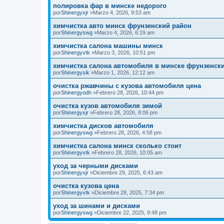
полировка фар в минске недорого
por
Shinergyxjr
»Marzo 4, 2026, 9:53 am
химчистка авто минск фрунзенский район
por
Shinergyswg
»Marzo 4, 2026, 6:19 am
химчистка салона машины минск
por
Shinergyvtk
»Marzo 3, 2026, 10:51 pm
химчистка салона автомобиля в минске фрунзенск
por
Shinergysik
»Marzo 1, 2026, 12:12 am
очистка ржавчины с кузова автомобиля цена
por
Shinergyodh
»Febrero 28, 2026, 10:44 pm
очистка кузов автомобиля зимой
por
Shinergyxjr
»Febrero 28, 2026, 8:06 pm
химчистка дисков автомобиля
por
Shinergyswg
»Febrero 28, 2026, 4:58 pm
химчистка салона минск сколько стоит
por
Shinergyvtk
»Febrero 28, 2026, 10:05 am
уход за черными дисками
por
Shinergyxjr
»Diciembre 29, 2025, 6:43 am
очистка кузова цена
por
Shinergyvtk
»Diciembre 28, 2025, 7:34 pm
уход за шинами и дисками
por
Shinergyswg
»Diciembre 22, 2025, 9:48 pm