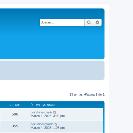
Buscar
Búsqueda avanza
13 temas •Página
1
de
1
VISTAS
ÚLTIMO MENSAJE
por
Shinergysik
596
Marzo 4, 2026, 3:02 pm
por
Shinergyodh
355
Marzo 4, 2026, 1:06 pm