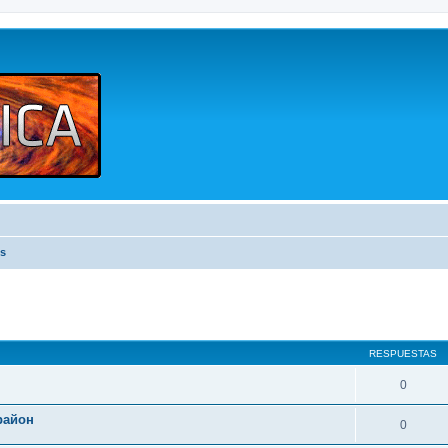
os
queda avanzada
RESPUESTAS
0
район
0