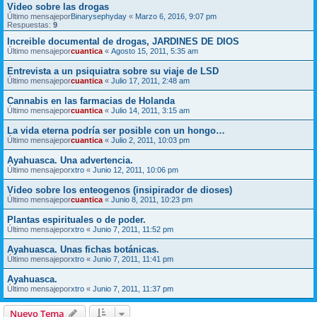
Video sobre las drogas
Último mensajepor
Binarysephyday
«
Marzo 6, 2016, 9:07 pm
Respuestas:
9
Increible documental de drogas, JARDINES DE DIOS
Último mensajepor
cuantica
«
Agosto 15, 2011, 5:35 am
Entrevista a un psiquiatra sobre su viaje de LSD
Último mensajepor
cuantica
«
Julio 17, 2011, 2:48 am
Cannabis en las farmacias de Holanda
Último mensajepor
cuantica
«
Julio 14, 2011, 3:15 am
La vida eterna podría ser posible con un hongo…
Último mensajepor
cuantica
«
Julio 2, 2011, 10:03 pm
Ayahuasca. Una advertencia.
Último mensajepor
xtro
«
Junio 12, 2011, 10:06 pm
Video sobre los enteogenos (insipirador de dioses)
Último mensajepor
cuantica
«
Junio 8, 2011, 10:23 pm
Plantas espirituales o de poder.
Último mensajepor
xtro
«
Junio 7, 2011, 11:52 pm
Ayahuasca. Unas fichas botánicas.
Último mensajepor
xtro
«
Junio 7, 2011, 11:41 pm
Ayahuasca.
Último mensajepor
xtro
«
Junio 7, 2011, 11:37 pm
Nuevo Tema