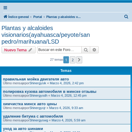
B
Índice general
Portal
Plantas y alcaloides visionarios(ayahuasca/peyote/san pedro/marihuana/LSD
u
Plantas y alcaloides
s
visionarios(ayahuasca/peyote/san
c
pedro/marihuana/LSD
a
Buscar
Búsqueda avanzad
Nuevo Tema
r
1
2
Siguiente
27 temas
Temas
правильная мойка двигателя авто
Último mensajepor
Shinergysik
«
Marzo 4, 2026, 2:42 pm
полировка кузова автомобиля в минске отзывы
Último mensajepor
Shinergyodh
«
Marzo 4, 2026, 12:45 pm
химчистка минск авто цены
Último mensajepor
Shinergyxjr
«
Marzo 4, 2026, 9:33 am
удаление битума с автомобиля
Último mensajepor
Shinergyswg
«
Marzo 4, 2026, 5:59 am
уход за авто шинами