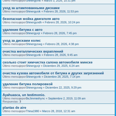
Último mensajepor
Shinergyvtk
«
Marzo 3, 2026, 10:31 pm
уход за штампованными дисками
Último mensajepor
Shinergysik
«
Febrero 28, 2026, 11:53 pm
безопасная мойка двигателя авто
Último mensajepor
Shinergyodh
«
Febrero 28, 2026, 10:24 pm
удаление битума с авто
Último mensajepor
Shinergyxjr
«
Febrero 28, 2026, 7:45 pm
уход за дисками колес
Último mensajepor
Shinergyswg
«
Febrero 28, 2026, 4:38 pm
очистка металлических вкраплений
Último mensajepor
Shinergyvtk
«
Febrero 28, 2026, 9:45 am
сколько стоит химчистка салона автомобиля минске
Último mensajepor
Shinergyxjr
«
Diciembre 29, 2025, 6:24 am
очистка кузова автомобиля от битума и других загрязнений
Último mensajepor
Shinergyvtk
«
Diciembre 28, 2025, 7:14 pm
удаление битума полировкой
Último mensajepor
Shinergyswg
«
Diciembre 22, 2025, 9:29 pm
Ayahuasca, un testimonio.
Último mensajepor
BeJimmiethync
«
Septiembre 2, 2019, 11:09 am
Respuestas:
3
plantas de aire
Último mensajepor
Thina1980
«
Marzo 28, 2018, 12:31 am