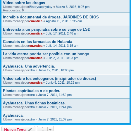
Video sobre las drogas
Último mensajepor
Binarysephyday
«
Marzo 6, 2016, 9:07 pm
Respuestas:
9
Increible documental de drogas, JARDINES DE DIOS
Último mensajepor
cuantica
«
Agosto 15, 2011, 5:35 am
Entrevista a un psiquiatra sobre su viaje de LSD
Último mensajepor
cuantica
«
Julio 17, 2011, 2:48 am
Cannabis en las farmacias de Holanda
Último mensajepor
cuantica
«
Julio 14, 2011, 3:15 am
La vida eterna podría ser posible con un hongo…
Último mensajepor
cuantica
«
Julio 2, 2011, 10:03 pm
Ayahuasca. Una advertencia.
Último mensajepor
xtro
«
Junio 12, 2011, 10:06 pm
Video sobre los enteogenos (insipirador de dioses)
Último mensajepor
cuantica
«
Junio 8, 2011, 10:23 pm
Plantas espirituales o de poder.
Último mensajepor
xtro
«
Junio 7, 2011, 11:52 pm
Ayahuasca. Unas fichas botánicas.
Último mensajepor
xtro
«
Junio 7, 2011, 11:41 pm
Ayahuasca.
Último mensajepor
xtro
«
Junio 7, 2011, 11:37 pm
Nuevo Tema