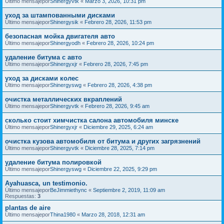
Último mensajepor
Shinergyvtk
«
Marzo 3, 2026, 10:31 pm
уход за штампованными дисками
Último mensajepor
Shinergysik
«
Febrero 28, 2026, 11:53 pm
безопасная мойка двигателя авто
Último mensajepor
Shinergyodh
«
Febrero 28, 2026, 10:24 pm
удаление битума с авто
Último mensajepor
Shinergyxjr
«
Febrero 28, 2026, 7:45 pm
уход за дисками колес
Último mensajepor
Shinergyswg
«
Febrero 28, 2026, 4:38 pm
очистка металлических вкраплений
Último mensajepor
Shinergyvtk
«
Febrero 28, 2026, 9:45 am
сколько стоит химчистка салона автомобиля минске
Último mensajepor
Shinergyxjr
«
Diciembre 29, 2025, 6:24 am
очистка кузова автомобиля от битума и других загрязнений
Último mensajepor
Shinergyvtk
«
Diciembre 28, 2025, 7:14 pm
удаление битума полировкой
Último mensajepor
Shinergyswg
«
Diciembre 22, 2025, 9:29 pm
Ayahuasca, un testimonio.
Último mensajepor
BeJimmiethync
«
Septiembre 2, 2019, 11:09 am
Respuestas:
3
plantas de aire
Último mensajepor
Thina1980
«
Marzo 28, 2018, 12:31 am