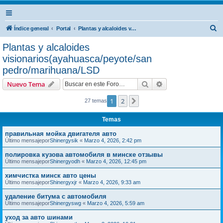
B
Índice general
Portal
Plantas y alcaloides visionarios(ayahuasca/peyote/san pedro/marihuana/LSD
u
Plantas y alcaloides
s
visionarios(ayahuasca/peyote/san
c
pedro/marihuana/LSD
a
Buscar
Búsqueda avanzad
Nuevo Tema
r
1
2
Siguiente
27 temas
Temas
правильная мойка двигателя авто
Último mensajepor
Shinergysik
«
Marzo 4, 2026, 2:42 pm
полировка кузова автомобиля в минске отзывы
Último mensajepor
Shinergyodh
«
Marzo 4, 2026, 12:45 pm
химчистка минск авто цены
Último mensajepor
Shinergyxjr
«
Marzo 4, 2026, 9:33 am
удаление битума с автомобиля
Último mensajepor
Shinergyswg
«
Marzo 4, 2026, 5:59 am
уход за авто шинами