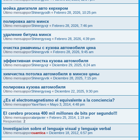
мойка двигателя авто керхером
Último mensajepor
Shinergyodh
«
Febrero 28, 2026, 10:25 pm
полировка авто минск
Último mensajepor
Shinergyxjr
«
Febrero 28, 2026, 7:46 pm
удаление битума минск
Último mensajepor
Shinergyswg
«
Febrero 28, 2026, 4:39 pm
очистка ржавчины с кузова автомобиля цена
Último mensajepor
Shinergyvtk
«
Febrero 28, 2026, 9:45 am
эффективная очистка кузова автомобиля
Último mensajepor
Shinergyxjr
«
Diciembre 29, 2025, 6:24 am
химчистка потолка автомобиля в минске цены
Último mensajepor
Shinergyvtk
«
Diciembre 28, 2025, 7:15 pm
полировка кузова автомобиля
Último mensajepor
Shinergyswg
«
Diciembre 22, 2025, 9:30 pm
¿Es el electromagnetismo el equivalente a la conciencia?
Último mensajepor
YaveYavo
«
Mayo 3, 2014, 4:48 pm
El cerebro procesa 400 mil millones de bits por segundo!!!
Último mensajepor
alanjavier
«
Febrero 25, 2014, 1:19 am
Respuestas:
2
Investigacion sobre el lenguaje visual y lenguaje verbal
Último mensajepor
cuantica
«
Diciembre 18, 2012, 6:57 pm