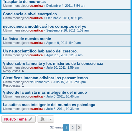
Trasplante de neuronas
Último mensajepor
cuantica
«
Diciembre 4, 2011, 5:54 am
Conciencia a nivel energetico
Último mensajepor
cuantica
«
Octubre 2, 2011, 8:39 pm
neurociencia modificará los conceptos del yo
Último mensajepor
cuantica
«
Septiembre 16, 2011, 1:52 am
La fisica de nuestra mente
Último mensajepor
cuantica
«
Agosto 9, 2011, 5:40 am
Un neurocientifico hablando del cerebro.
Último mensajepor
cuantica
«
Agosto 1, 2011, 12:57 am
Video sobre la mente y los misterios de la consciencia
Último mensajepor
cuantica
«
Julio 20, 2011, 1:59 am
Respuestas:
6
Cientificos intentan adivinar los pensamientos
Último mensajepor
Neuronacalva
«
Julio 15, 2011, 2:05 pm
Respuestas:
1
Video de la autista mas inteligente del mundo
Último mensajepor
cuantica
«
Julio 6, 2011, 10:46 pm
La autista mas inteligente del mundo es psicologa
Último mensajepor
cuantica
«
Julio 6, 2011, 10:33 pm
Nuevo Tema
1
2
Siguiente
32 temas