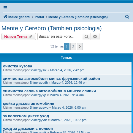
B
Índice general
Portal
Mente y Cerebro (Tambien psicologia)
u
Mente y Cerebro (Tambien psicologia)
s
Buscar
Búsqueda avanzad
Nuevo Tema
c
a
1
2
Siguiente
32 temas
r
Temas
очистка кузова
Último mensajepor
Shinergysik
«
Marzo 4, 2026, 2:42 pm
химчистка автомобиля минск фрунзенский район
Último mensajepor
Shinergyodh
«
Marzo 4, 2026, 12:46 pm
химчистка салона автомобиля в минске сливки
Último mensajepor
Shinergyxjr
«
Marzo 4, 2026, 9:34 am
мойка дисков автомобиля
Último mensajepor
Shinergyswg
«
Marzo 4, 2026, 6:00 am
за колесном диске уход
Último mensajepor
Shinergyvtk
«
Marzo 3, 2026, 10:32 pm
уход за дисками с полкой
Último mensajepor
Shinergysik
«
Febrero 28, 2026, 11:54 pm