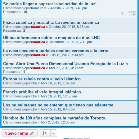
Se podria llegar a superar la velocidad de la luz!
Último mensajepor
KamCrers
«
Agosto 6, 2019, 6:40 pm
Respuestas:
10
1
2
Fisica cuantica y mas alla. La revolucion cosmica
Último mensajepor
cuantica
«
Octubre 20, 2018, 8:13 pm
Respuestas:
2
Ultima informacion sobre la maquina de dios LHC
Último mensajepor
cuantica
«
Diciembre 18, 2012, 7:12 pm
La nasa encuentra portales ocultos cercanos a la tierra
Último mensajepor
cuantica
«
Julio 12, 2012, 7:34 pm
Cómo Abrir Una Puerta Dimensional Usando Energía de la Luz h
Último mensajepor
cuantica
«
Abril 27, 2012, 4:30 am
Respuestas:
4
Europa se rebela contra el velo islámico.
Último mensajepor
xtro
«
Abril 16, 2012, 1:07 am
Francis prohíbe el velo integral islámico.
Último mensajepor
xtro
«
Abril 16, 2012, 12:56 am
Los musulmanes no se enteran que tienen que adaptarse.
Último mensajepor
xtro
«
Abril 15, 2012, 8:48 pm
Hombre de 100 años completa la maratón de Toronto.
Último mensajepor
xtro
«
Abril 2, 2012, 12:35 am
Nuevo Tema