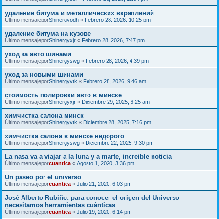
удаление битума и металлических вкраплений
Último mensajepor
Shinergyodh
«
Febrero 28, 2026, 10:25 pm
удаление битума на кузове
Último mensajepor
Shinergyxjr
«
Febrero 28, 2026, 7:47 pm
уход за авто шинами
Último mensajepor
Shinergyswg
«
Febrero 28, 2026, 4:39 pm
уход за новыми шинами
Último mensajepor
Shinergyvtk
«
Febrero 28, 2026, 9:46 am
стоимость полировки авто в минске
Último mensajepor
Shinergyxjr
«
Diciembre 29, 2025, 6:25 am
химчистка салона минск
Último mensajepor
Shinergyvtk
«
Diciembre 28, 2025, 7:16 pm
химчистка салона в минске недорого
Último mensajepor
Shinergyswg
«
Diciembre 22, 2025, 9:30 pm
La nasa va a viajar a la luna y a marte, increible noticia
Último mensajepor
cuantica
«
Agosto 1, 2020, 3:36 pm
Un paseo por el universo
Último mensajepor
cuantica
«
Julio 21, 2020, 6:03 pm
José Alberto Rubiño: para conocer el origen del Universo
necesitamos herramientas cuánticas
Último mensajepor
cuantica
«
Julio 19, 2020, 6:14 pm