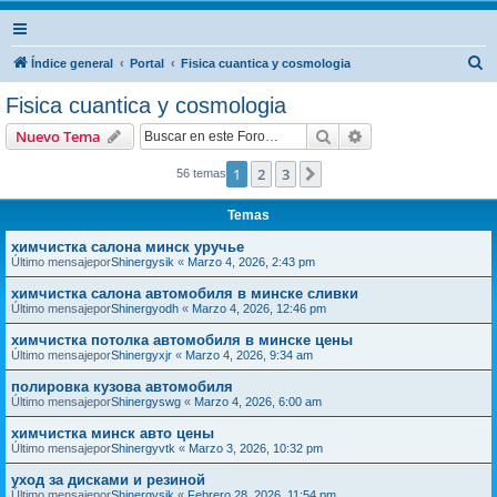
B
Índice general
Portal
Fisica cuantica y cosmologia
u
Fisica cuantica y cosmologia
s
Buscar
Búsqueda avanzad
Nuevo Tema
c
a
1
2
3
Siguiente
56 temas
r
Temas
химчистка салона минск уручье
Último mensajepor
Shinergysik
«
Marzo 4, 2026, 2:43 pm
химчистка салона автомобиля в минске сливки
Último mensajepor
Shinergyodh
«
Marzo 4, 2026, 12:46 pm
химчистка потолка автомобиля в минске цены
Último mensajepor
Shinergyxjr
«
Marzo 4, 2026, 9:34 am
полировка кузова автомобиля
Último mensajepor
Shinergyswg
«
Marzo 4, 2026, 6:00 am
химчистка минск авто цены
Último mensajepor
Shinergyvtk
«
Marzo 3, 2026, 10:32 pm
уход за дисками и резиной
Último mensajepor
Shinergysik
«
Febrero 28, 2026, 11:54 pm