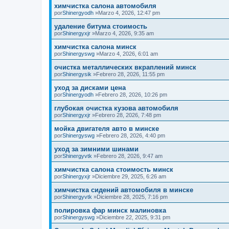
химчистка салона автомобиля
por
Shinergyodh
»Marzo 4, 2026, 12:47 pm
удаление битума стоимость
por
Shinergyxjr
»Marzo 4, 2026, 9:35 am
химчистка салона минск
por
Shinergyswg
»Marzo 4, 2026, 6:01 am
очистка металлических вкраплений минск
por
Shinergysik
»Febrero 28, 2026, 11:55 pm
уход за дисками цена
por
Shinergyodh
»Febrero 28, 2026, 10:26 pm
глубокая очистка кузова автомобиля
por
Shinergyxjr
»Febrero 28, 2026, 7:48 pm
мойка двигателя авто в минске
por
Shinergyswg
»Febrero 28, 2026, 4:40 pm
уход за зимними шинами
por
Shinergyvtk
»Febrero 28, 2026, 9:47 am
химчистка салона стоимость минск
por
Shinergyxjr
»Diciembre 29, 2025, 6:26 am
химчистка сидений автомобиля в минске
por
Shinergyvtk
»Diciembre 28, 2025, 7:16 pm
полировка фар минск малиновка
por
Shinergyswg
»Diciembre 22, 2025, 9:31 pm