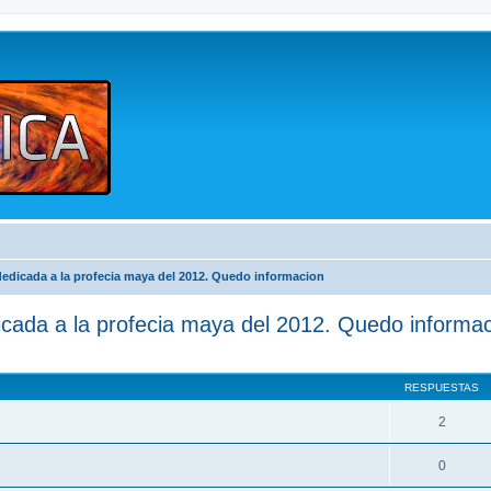
dedicada a la profecia maya del 2012. Quedo informacion
icada a la profecia maya del 2012. Quedo informa
queda avanzada
RESPUESTAS
2
0