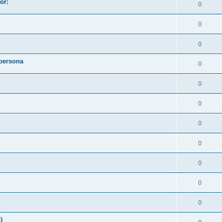
or:
0
0
0
 persona
0
0
0
0
0
0
0
0
)