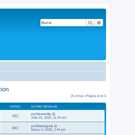
Buscar
Búsqueda avanza
cion
25 temas •Página
1
de
1
VISTAS
ÚLTIMO MENSAJE
por
Stevenritly
462
Julio 24, 2026, 11:34 pm
por
Shinergysik
682
Marzo 4, 2026, 2:44 pm