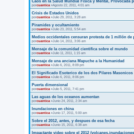
Caos en la Salud Mundial Física y Mental, Provocada p
por
cuantica
»Agosto 22, 2011, 4:01 am
Crisis de Estados Unidos
por
cuantica
»Julio 29, 2011, 3:28 am
Piramides y ocultamiento
por
cuantica
»Julio 23, 2011, 5:54 am
Medios occidentales censuran protesta de 1 millón de
por
cuantica
»Julio 14, 2011, 3:06 am
Mensaje de la comunidad cientifica sobre el mundo
por
cuantica
»Julio 11, 2011, 1:15 am
Mensaje de una anciana Mapuche a la Humanidad
por
cuantica
»Julio 6, 2011, 8:09 pm
El Significado Esoterico de los dos Pilares Masonicos
por
cuantica
»Julio 6, 2011, 8:06 pm
Puerta dimensional
por
cuantica
»Julio 5, 2011, 7:41 pm
Las aguas de los oceanos aumentan
por
cuantica
»Junio 24, 2011, 2:34 am
Inundaciones en china
por
cuantica
»Junio 17, 2011, 5:00 am
Sobre el 2012, antes, y despues de esa fecha
por
cuantica
»Junio 15, 2011, 6:38 am
Impactante video sobre el 2012 (volcanes,inundaciones