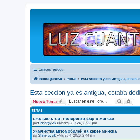
Enlaces rápidos
Índice general
Portal
Esta seccion ya es antigua, estaba 
Esta seccion ya es antigua, estaba ded
Buscar
Bús
Nuevo Tema
TEMAS
сколько стоит полировка фар в минске
por
Shinergyvtk
»Marzo 3, 2026, 10:33 pm
химчистка автомобилей на карте минска
por
Shinergysik
»Marzo 4, 2026, 2:44 pm