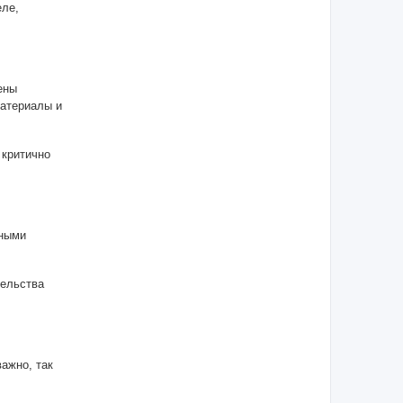
еле,
ены
материалы и
 критично
ьными
тельства
ажно, так