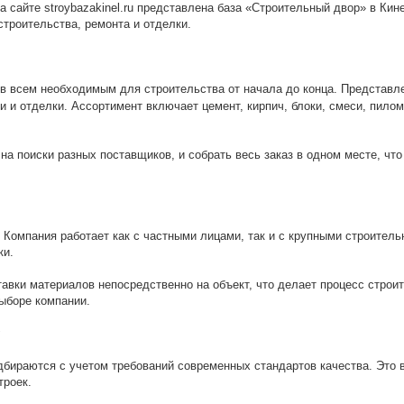
а сайте stroybazakinel.ru представлена база «Строительный двор» в Кин
строительства, ремонта и отделки.
в всем необходимым для строительства от начала до конца. Представл
 и отделки. Ассортимент включает цемент, кирпич, блоки, смеси, пило
на поиски разных поставщиков, и собрать весь заказ в одном месте, что
 Компания работает как с частными лицами, так и с крупными строител
ки.
вки материалов непосредственно на объект, что делает процесс строи
ыборе компании.
бираются с учетом требований современных стандартов качества. Это в
троек.