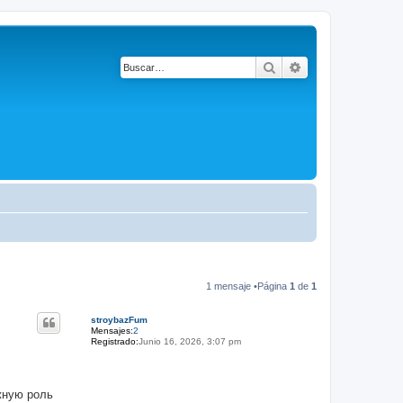
Buscar
Búsqueda avanza
1 mensaje •Página
1
de
1
stroybazFum
Mensajes:
2
Registrado:
Junio 16, 2026, 3:07 pm
жную роль