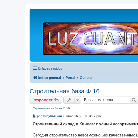
Enlaces rápidos
Índice general
Portal
General
Строительная база Ф 16
Responder
Строительная база Ф 16
M
por
stroybazFum
»
Junio 16, 2026, 3:07 pm
e
n
Строительный склад в Кинеле: полный ассортимент
s
a
j
Сегодня строительство невозможно без качественных 
e