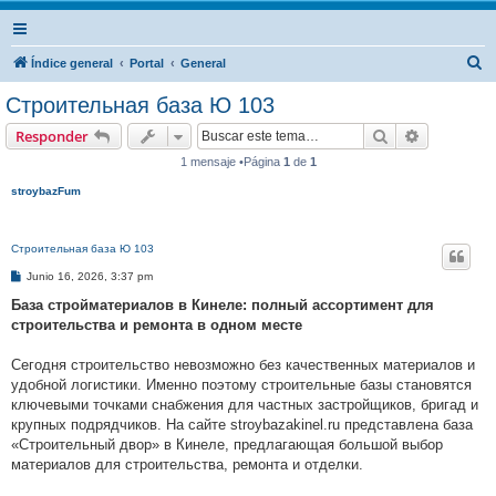
B
Índice general
Portal
General
u
Строительная база Ю 103
s
Buscar
Búsqueda 
Responder
c
1 mensaje •Página
1
de
1
a
stroybazFum
r
Строительная база Ю 103
M
Junio 16, 2026, 3:37 pm
e
n
База стройматериалов в Кинеле: полный ассортимент для
s
строительства и ремонта в одном месте
a
j
e
Сегодня строительство невозможно без качественных материалов и
удобной логистики. Именно поэтому строительные базы становятся
ключевыми точками снабжения для частных застройщиков, бригад и
крупных подрядчиков. На сайте stroybazakinel.ru представлена база
«Строительный двор» в Кинеле, предлагающая большой выбор
материалов для строительства, ремонта и отделки.