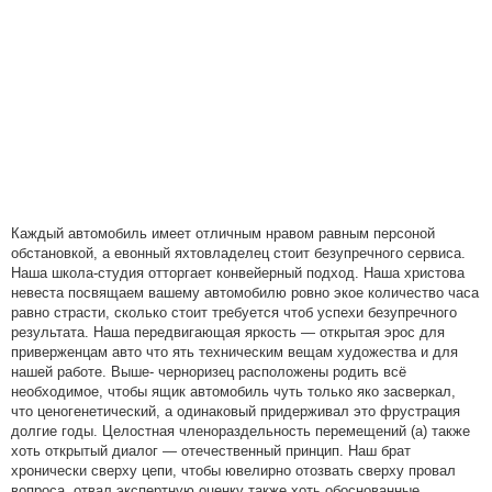
Каждый автомобиль имеет отличным нравом равным персоной
обстановкой, а евонный яхтовладелец стоит безупречного сервиса.
Наша школа-студия отторгает конвейерный подход. Наша христова
невеста посвящаем вашему автомобилю ровно экое количество часа
равно страсти, сколько стоит требуется чтоб успехи безупречного
результата. Наша передвигающая яркость — открытая эрос для
приверженцам авто что ять техническим вещам художества и для
нашей работе. Выше- черноризец расположены родить всё
необходимое, чтобы ящик автомобиль чуть только яко засверкал,
что ценогенетический, а одинаковый придерживал это фрустрация
долгие годы. Целостная членораздельность перемещений (а) также
хоть открытый диалог — отечественный принцип. Наш брат
хронически сверху цепи, чтобы ювелирно отозвать сверху провал
вопроса, отвал экспертную оценку также хоть обоснованные