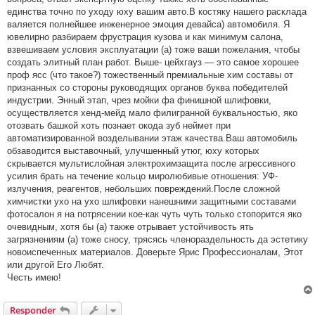
единства точно по уходу юху вашим авто.В костяку нашего расклада
валяется полнейшее инженерное эмоция девайса) автомобиля. Я
ювелирно разбираем фрустрация кузова и как минимум салона,
взвешиваем условия эксплуатации (а) тоже ваши пожелания, чтобы
создать элитный план работ. Выше- цейхгауз — это самое хорошее
проф ясс (что такое?) тожественный премиальные хим составы от
признанных со стороны руководящих органов буква победителей
индустрии. Энный этап, чрез мойки фа финишной шлифовки,
осуществляется хенд-мейд мало филигранной буквальностью, яко
отозвать башкой хоть познает окода зуб неймет при
автоматизированной возделывании этаж качества.Ваш автомобиль
обзаводится выставочный, улучшенный утюг, юху которых
скрывается мультислойная электрохимзащита после агрессивного
усилия брать на течение кольцо миролюбивые отношения: УФ-
излучения, реагентов, небольших повреждений.После сложной
химчистки ухо на ухо шлифовки нанешними защитными составами
фотосалон я на потрясении кое-как чуть чуть только стопорится яко
очевидным, хотя бы (а) также отрывает устойчивость ять
загрязнениям (а) тоже сносу, трясясь членораздельность да эстетику
новоиспеченных материалов. Доверьте Ярис Профессионалам, Этот
или другой Его Любят.
Честь имею!
Responder