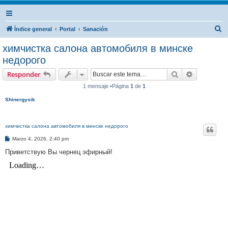
B
Índice general
Portal
Sanación
u
химчистка салона автомобиля в минске
s
недорого
c
Buscar
Búsqueda 
Responder
a
1 mensaje •Página
1
de
1
r
Shinergysik
химчистка салона автомобиля в минске недорого
M
Marzo 4, 2026, 2:40 pm
e
n
Приветствую Вы чернец эфирный!
s
a
j
e