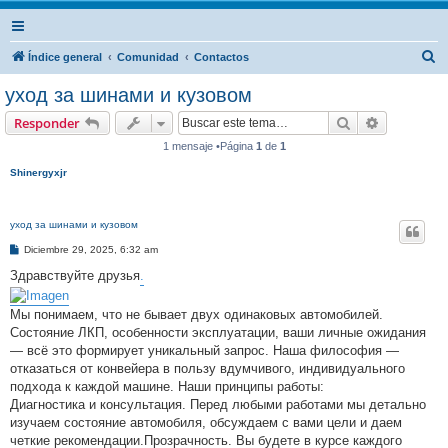
B
Índice general
Comunidad
Contactos
u
уход за шинами и кузовом
s
Buscar
Búsqueda 
Responder
c
1 mensaje •Página
1
de
1
a
Shinergyxjr
r
уход за шинами и кузовом
M
Diciembre 29, 2025, 6:32 am
e
n
Здравствуйте друзья
.
s
a
j
Мы понимаем, что не бывает двух одинаковых автомобилей.
e
Состояние ЛКП, особенности эксплуатации, ваши личные ожидания
— всё это формирует уникальный запрос. Наша философия —
отказаться от конвейера в пользу вдумчивого, индивидуального
подхода к каждой машине. Наши принципы работы:
Диагностика и консультация. Перед любыми работами мы детально
изучаем состояние автомобиля, обсуждаем с вами цели и даем
четкие рекомендации.Прозрачность. Вы будете в курсе каждого