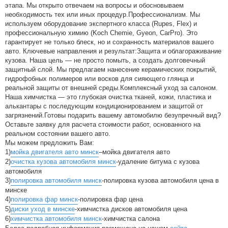
этапа. Мы открыто отвечаем на вопросы и обосновываем
необходимость тех или иных процедур.Профессионализм. Мы
используем оборудование экспертного класса (Rupes, Flex) и
профессиональную химию (Koch Chemie, Gyeon, CarPro). Это
гарантирует не только блеск, но и сохранность материалов вашего
авто. Ключевые направления и результат:Защита и облагораживание
кузова. Наша цель — не просто помыть, а создать долговечный
защитный слой. Мы предлагаем нанесение керамических покрытий,
гидрофобных полимеров или восков для сияющего глянца и
реальной защиты от внешней среды.Комплексный уход за салоном.
Наша химчистка — это глубокая очистка тканей, кожи, пластика и
алькантары с последующим кондиционированием и защитой от
загрязнений.Готовы подарить вашему автомобилю безупречный вид?
Оставьте заявку для расчета стоимости работ, основанного на
реальном состоянии вашего авто.
Мы можем предложить Вам:
1)
мойка двигателя авто минск
–мойка двигателя авто
2)
очистка кузова автомобиля минск
-удаление битума с кузова
автомобиля
3)
полировка автомобиля минск
-полировка кузова автомобиля цена в
минске
4)
полировка фар минск
-полировка фар цена
5)
диски уход в минске
-химчистка дисков автомобиля цена
6)
химчистка автомобиля минск
-химчистка салона