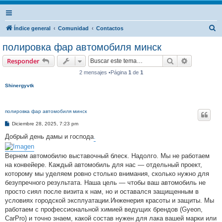
B
Índice general
Comunidad
Contactos
u
полировка фар автомобиля минск
s
Buscar
Búsqueda 
Responder
c
2 mensajes •Página
1
de
1
a
Shinergyvtk
r
полировка фар автомобиля минск
M
Diciembre 28, 2025, 7:23 pm
e
n
Добрый день дамы и господа
.
s
a
j
Вернем автомобилю выставочный блеск. Надолго. Мы не работаем
e
на конвейере. Каждый автомобиль для нас — отдельный проект,
которому мы уделяем ровно столько внимания, сколько нужно для
безупречного результата. Наша цель — чтобы ваш автомобиль не
просто сиял после визита к нам, но и оставался защищенным в
условиях городской эксплуатации.Инженерия красоты и защиты. Мы
работаем с профессиональной химией ведущих брендов (Gyeon,
CarPro) и точно знаем, какой состав нужен для лака вашей марки или