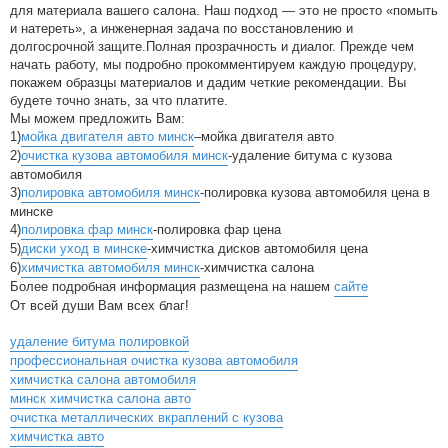
для материала вашего салона. Наш подход — это не просто «помыть
и натереть», а инженерная задача по восстановлению и
долгосрочной защите.Полная прозрачность и диалог. Прежде чем
начать работу, мы подробно прокомментируем каждую процедуру,
покажем образцы материалов и дадим четкие рекомендации. Вы
будете точно знать, за что платите.
Мы можем предложить Вам:
1)
мойка двигателя авто минск
–мойка двигателя авто
2)
очистка кузова автомобиля минск
-удаление битума с кузова
автомобиля
3)
полировка автомобиля минск
-полировка кузова автомобиля цена в
минске
4)
полировка фар минск
-полировка фар цена
5)
диски уход в минске
-химчистка дисков автомобиля цена
6)
химчистка автомобиля минск
-химчистка салона
Более подробная информация размещена на нашем
сайте
От всей души Вам всех благ!
удаление битума полировкой
профессиональная очистка кузова автомобиля
химчистка салона автомобиля
минск химчистка салона авто
очистка металлических вкраплений с кузова
химчистка авто