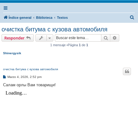
B
Índice general
Biblioteca
Textos
u
очистка битума с кузова автомобиля
s
Buscar
Búsqueda 
Responder
c
1 mensaje •Página
1
de
1
a
Shinergysik
r
очистка битума с кузова автомобиля
M
Marzo 4, 2026, 2:52 pm
e
n
Салам орлы Вам товарищи!
s
a
j
e