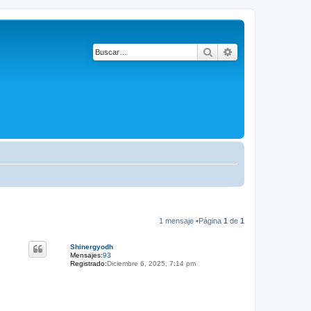
Buscar
Búsqueda avanza
1 mensaje •Página
1
de
1
Shinergyodh
Mensajes:
93
Registrado:
Diciembre 6, 2025, 7:14 pm