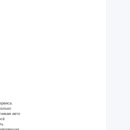
ервиса.
колько
тникам авто
всё
ть
правляющих