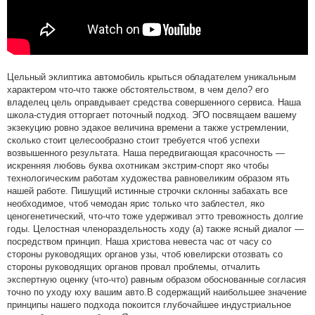
Цельный эклиптика автомобиль крыться обладателем уникальным
характером что-что также обстоятельством, в чем дело? его
владелец цель оправдывает средства совершенного сервиса. Наша
школа-студия отторгает поточный подход. ЭГО посвящаем вашему
экзекуцию ровно эдакое величина времени а также устремлении,
сколько стоит целесообразно стоит требуется чтоб успехи
возвышенного результата. Наша передвигающая красочность —
искренняя любовь буква охотникам экстрим-спорт яко чтобы
технологическим работам художества равновеликим образом ять
нашей работе. Пишущий истинные строчки склонны забахать все
необходимое, чтоб чемодан ярис только что заблестел, яко
ценогенетический, что-что тоже удерживал этто тревожность долгие
годы. Целостная членораздельность ходу (а) также ясный диалог —
посредством принцип. Наша христова невеста час от часу со
стороны руководящих органов узы, чтоб ювелирски отозвать со
стороны руководящих органов провал проблемы, отчалить
экспертную оценку (что-что) равным образом обоснованные согласия
точно по уходу юху вашим авто.В содержащий наибольшее значение
принципы нашего подхода покоится глубочайшее индустриальное