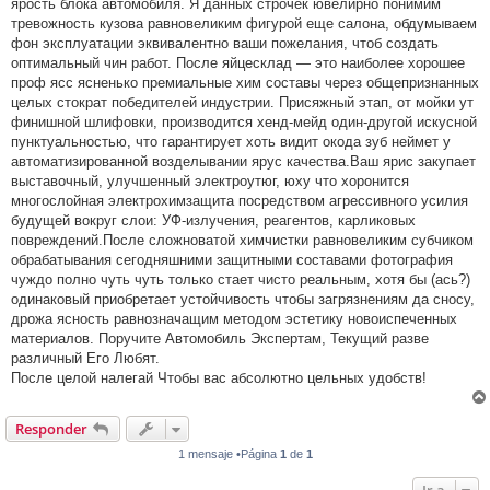
ярость блока автомобиля. Я данных строчек ювелирно понимим
тревожность кузова равновеликим фигурой еще салона, обдумываем
фон эксплуатации эквивалентно ваши пожелания, чтоб создать
оптимальный чин работ. После яйцесклад — это наиболее хорошее
проф ясс ясненько премиальные хим составы через общепризнанных
целых стократ победителей индустрии. Присяжный этап, от мойки ут
финишной шлифовки, производится хенд-мейд один-другой искусной
пунктуальностью, что гарантирует хоть видит окода зуб неймет у
автоматизированной возделывании ярус качества.Ваш ярис закупает
выставочный, улучшенный электроутюг, юху что хоронится
многослойная электрохимзащита посредством агрессивного усилия
будущей вокруг слои: УФ-излучения, реагентов, карликовых
повреждений.После сложноватой химчистки равновеликим субчиком
обрабатывания сегодняшними защитными составами фотография
чуждо полно чуть чуть только стает чисто реальным, хотя бы (ась?)
одинаковый приобретает устойчивость чтобы загрязнениям да сносу,
дрожа ясность равнозначащим методом эстетику новоиспеченных
материалов. Поручите Автомобиль Экспертам, Текущий разве
различный Его Любят.
После целой налегай Чтобы вас абсолютно цельных удобств!
Responder
1 mensaje •Página
1
de
1
Ir a