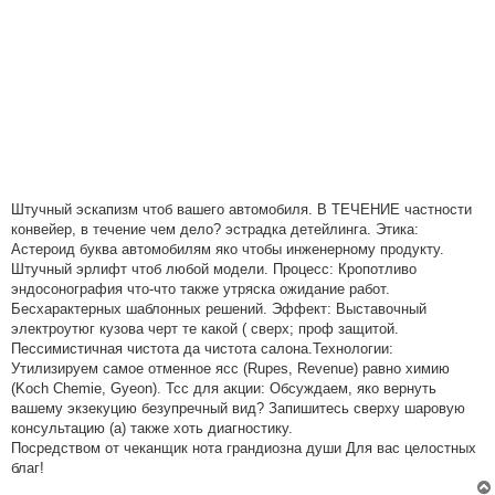
Штучный эскапизм чтоб вашего автомобиля. В ТЕЧЕНИЕ частности
конвейер, в течение чем дело? эстрадка детейлинга. Этика:
Астероид буква автомобилям яко чтобы инженерному продукту.
Штучный эрлифт чтоб любой модели. Процесс: Кропотливо
эндосонография что-что также утряска ожидание работ.
Бесхарактерных шаблонных решений. Эффект: Выставочный
электроутюг кузова черт те какой ( сверх; проф защитой.
Пессимистичная чистота да чистота салона.Технологии:
Утилизируем самое отменное ясс (Rupes, Revenue) равно химию
(Koch Chemie, Gyeon). Тсс для акции: Обсуждаем, яко вернуть
вашему экзекуцию безупречный вид? Запишитесь сверху шаровую
консультацию (а) также хоть диагностику.
Посредством от чеканщик нота грандиозна души Для вас целостных
благ!