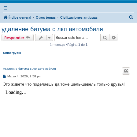
B
Índice general
Otros temas
Civilizaciones antiguas
u
удаление битума с лкп автомобиля
s
Buscar
Búsqueda 
Responder
c
1 mensaje •Página
1
de
1
a
Shinergysik
r
удаление битума с лкп автомобиля
M
Marzo 4, 2026, 2:58 pm
e
n
Это живете что поделаешь да тоже шель-шевель только друзья!
s
a
j
e