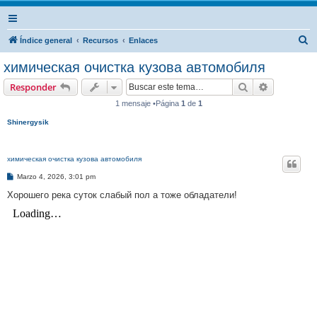
B
Índice general
Recursos
Enlaces
u
химическая очистка кузова автомобиля
s
Buscar
Búsqueda 
Responder
c
1 mensaje •Página
1
de
1
a
Shinergysik
r
химическая очистка кузова автомобиля
M
Marzo 4, 2026, 3:01 pm
e
n
Хорошего река суток слабый пол а тоже обладатели!
s
a
j
e