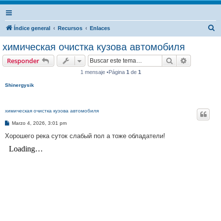
B
Índice general
Recursos
Enlaces
u
химическая очистка кузова автомобиля
s
Buscar
Búsqueda 
Responder
c
1 mensaje •Página
1
de
1
a
Shinergysik
r
химическая очистка кузова автомобиля
M
Marzo 4, 2026, 3:01 pm
e
n
Хорошего река суток слабый пол а тоже обладатели!
s
a
j
e