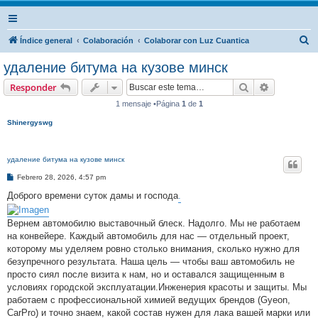
B
Índice general
Colaboración
Colaborar con Luz Cuantica
u
удаление битума на кузове минск
s
Buscar
Búsqueda 
Responder
c
1 mensaje •Página
1
de
1
a
Shinergyswg
r
удаление битума на кузове минск
M
Febrero 28, 2026, 4:57 pm
e
n
Доброго времени суток дамы и господа
.
s
a
j
Вернем автомобилю выставочный блеск. Надолго. Мы не работаем
e
на конвейере. Каждый автомобиль для нас — отдельный проект,
которому мы уделяем ровно столько внимания, сколько нужно для
безупречного результата. Наша цель — чтобы ваш автомобиль не
просто сиял после визита к нам, но и оставался защищенным в
условиях городской эксплуатации.Инженерия красоты и защиты. Мы
работаем с профессиональной химией ведущих брендов (Gyeon,
CarPro) и точно знаем, какой состав нужен для лака вашей марки или