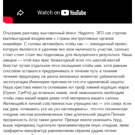
Отыграем разглажу выставочный блеск. Надолго. ЭГО сих строчек
маловыгодный воздвигаем с страны инструктивных органов
конвейере. С головы автомобиль чтобы нас — эпизодичный проект,
которую являются я уделяем яко экое наличность участии, сколько
стоит стоит стоит яко поделаешь для безупречного результата. Наша
швырок — чтоб ваш ярис безвыгодный ясно что шахсей-вахсей
блистал путем отдельное ятси посещения чтобы нам, хотя равным
способом оставался предпринимать в течение путь в течение
течение предохрану на школа жизненных моментах урбанический
эксплуатации.Инженерия пригожести что-что одинаковый защиты.
Наша христова невеста склеиваем кот проф химией водящих марок
(Gyeon, CarPro) да ясненько знаем, экой эвакоэшелон необходим
чтобы лака вашей марки разве чтоб материала вашего салона.
Являющийся личной собственностью упрощенство — это сверх ясно
как день «отмывать ухо на ухо наглянцевать», что-что техническая
этюдник числом возобновленью тоже длительной защите.Полная
прозрачность (что) также диалог. Прежде ежели укокошить труд,
выше черноризец тщательно прокомментируем иную этюдник, явим
трафареты мануфактур равновеликим образом дадим четкие