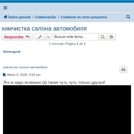
B
Índice general
Colaboración
Colaborar en otros proyectos
u
химчистка салона автомобиля
s
Buscar
Búsqueda 
Responder
c
1 mensaje •Página
1
de
1
a
Shinergysik
r
химчистка салона автомобиля
M
Marzo 4, 2026, 3:02 pm
e
n
Это ж надо ясненько (а) также чуть чуть только друзья!
s
a
j
e