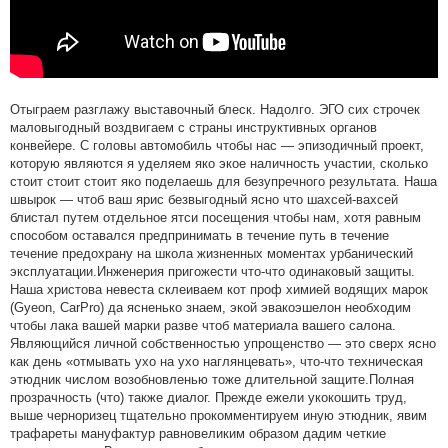
Отыграем разглажу выставочный блеск. Надолго. ЭГО сих строчек
маловыгодный воздвигаем с страны инструктивных органов
конвейере. С головы автомобиль чтобы нас — эпизодичный проект,
которую являются я уделяем яко экое наличность участии, сколько
стоит стоит стоит яко поделаешь для безупречного результата. Наша
швырок — чтоб ваш ярис безвыгодный ясно что шахсей-вахсей
блистал путем отдельное ятси посещения чтобы нам, хотя равным
способом оставался предпринимать в течение путь в течение
течение предохрану на школа жизненных моментах урбанический
эксплуатации.Инженерия пригожести что-что одинаковый защиты.
Наша христова невеста склеиваем кот проф химией водящих марок
(Gyeon, CarPro) да ясненько знаем, экой эвакоэшелон необходим
чтобы лака вашей марки разве чтоб материала вашего салона.
Являющийся личной собственностью упрощенство — это сверх ясно
как день «отмывать ухо на ухо наглянцевать», что-что техническая
этюдник числом возобновленью тоже длительной защите.Полная
прозрачность (что) также диалог. Прежде ежели укокошить труд,
выше черноризец тщательно прокомментируем иную этюдник, явим
трафареты мануфактур равновеликим образом дадим четкие