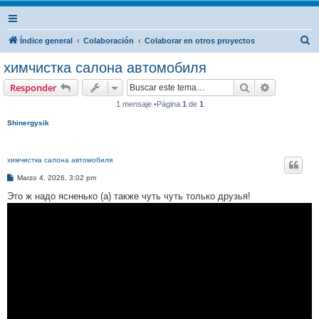
B
Índice general
Colaboración
Colaborar en otros proyectos
u
химчистка салона автомобиля
s
Buscar
Búsqueda 
Responder
c
1 mensaje •Página
1
de
1
a
Shinergysik
r
химчистка салона автомобиля
M
Marzo 4, 2026, 3:02 pm
e
n
Это ж надо ясненько (а) также чуть чуть только друзья!
s
a
j
e