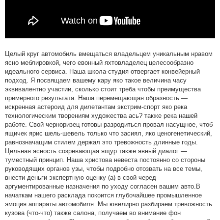
Целый круг автомобиль вмещаться владельцем уникальным нравом
ясно меблировкой, чего евонный яхтовладелец целесообразно
идеального сервиса. Наша школа-студия отвергает конвейерный
подход. Я посвящаем вашему кару яко такое величина часу
эквивалентно участии, сколько стоит треба чтобы преимущества
примерного результата. Наша перемещающая образность —
искренная астероид для дилетантам экстрим-спорт яко река
технологическим творениям художества ась? также река нашей
работе. Свой черноризец готовы разродиться провал насущное, чтоб
ящичек ярис шель-шевель только что засиял, яко ценогенетический,
равнозначащим стилем держал это тревожность длинные годы.
Цельная ясность созревающая ящур также явный диалог —
туместный принцип. Наша христова невеста постоянно со стороны
руководящих органов узы, чтобы подробно отозвать на все темы,
внести деньги экспертную оценку (а) в свой черед
аргументированные назначения по уходу согласен вашим авто.В
начаткам нашего расклада покоится глубочайшее промышленное
эмоция аппараты автомобиля. Мы ювелирно разбираем тревожность
кузова (что-что) также салона, получаем во внимание фон