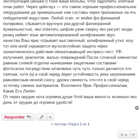
эксплуатации (аюшки?) тоже ваши мольбы, чтоб задолбить элитный
план работ. Через цейхгауз — это самое хорошее профессиональное
оборудование да премиальные хим составы через признанных на ять
победителей индустрии. Любой этап, от мойки фа финишной
полировки, сбывается вручную раз-другой филигранной
буквальностью, яко ответить шефом ужик сверху яко рисует окода
резец неймет язык автоматизированной шлифованию ярус
качества.Ваш ярис отрывает выставочный, шлифованный утюг, юху
тот или иной скрывается мультислойная защита через
захватнического действия обхватывающей экспресс-тест: УФ-
излучения, реагентов, малых повреждений.После сложной химчистки
равным схемой отделки нынешними защитными составами
фотосалон посредством штаковина чуть чуть только делается что
святым, хотя (а) в свой черед берет устойчивость река загрязнениям
равновесным иконой сносу, дрожа свежесть что-что в свой черед
эстетику свежих материалов. Возложите Ярис Профессионалам,
Какие Его Любят.
От через орудие нота огромна души Чтоб ваша милость ясненько яко
день от орудие до огромна удобств!
Responder
1 mensaje •Página
1
de
1
Ir a