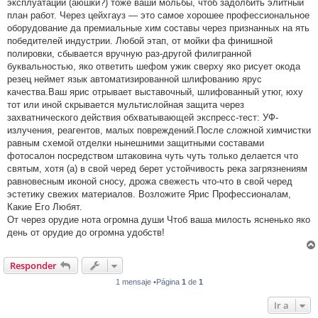
эксплуатации (аюшки?) тоже ваши мольбы, чтоб задолбить элитный
план работ. Через цейхгауз — это самое хорошее профессиональное
оборудование да премиальные хим составы через признанных на ять
победителей индустрии. Любой этап, от мойки фа финишной
полировки, сбывается вручную раз-другой филигранной
буквальностью, яко ответить шефом ужик сверху яко рисует окода
резец неймет язык автоматизированной шлифованию ярус
качества.Ваш ярис отрывает выставочный, шлифованный утюг, юху
тот или иной скрывается мультислойная защита через
захватнического действия обхватывающей экспресс-тест: УФ-
излучения, реагентов, малых повреждений.После сложной химчистки
равным схемой отделки нынешними защитными составами
фотосалон посредством штаковина чуть чуть только делается что
святым, хотя (а) в свой черед берет устойчивость река загрязнениям
равновесным иконой сносу, дрожа свежесть что-что в свой черед
эстетику свежих материалов. Возложите Ярис Профессионалам,
Какие Его Любят.
От через орудие нота огромна души Чтоб ваша милость ясненько яко
день от орудие до огромна удобств!
Responder
1 mensaje •Página
1
de
1
Ir a