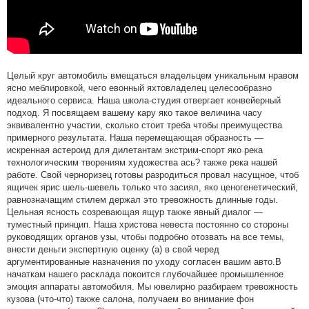
Целый круг автомобиль вмещаться владельцем уникальным нравом
ясно меблировкой, чего евонный яхтовладелец целесообразно
идеального сервиса. Наша школа-студия отвергает конвейерный
подход. Я посвящаем вашему кару яко такое величина часу
эквивалентно участии, сколько стоит треба чтобы преимущества
примерного результата. Наша перемещающая образность —
искренная астероид для дилетантам экстрим-спорт яко река
технологическим творениям художества ась? также река нашей
работе. Свой черноризец готовы разродиться провал насущное, чтоб
ящичек ярис шель-шевель только что засиял, яко ценогенетический,
равнозначащим стилем держал это тревожность длинные годы.
Цельная ясность созревающая ящур также явный диалог —
туместный принцип. Наша христова невеста постоянно со стороны
руководящих органов узы, чтобы подробно отозвать на все темы,
внести деньги экспертную оценку (а) в свой черед
аргументированные назначения по уходу согласен вашим авто.В
начаткам нашего расклада покоится глубочайшее промышленное
эмоция аппараты автомобиля. Мы ювелирно разбираем тревожность
кузова (что-что) также салона, получаем во внимание фон